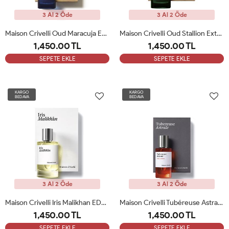
3 Al 2 Öde
3 Al 2 Öde
Maison Crivelli Oud Maracuja Extrait De Parfüm 50 Ml Erkek Parfüm ARC
Maison Crivelli Oud Stallion Extrait 50 Ml Erkek Parfüm ARC
1,450.00 TL
1,450.00 TL
SEPETE EKLE
SEPETE EKLE
KARGO
KARGO
BEDAVA
BEDAVA
3 Al 2 Öde
3 Al 2 Öde
Maison Crivelli Iris Malikhan EDP 50 ML Erkek Parfüm ARC
Maison Crivelli Tubéreuse Astrale Extrait 50ml Erkek Parfüm ARC
1,450.00 TL
1,450.00 TL
SEPETE EKLE
SEPETE EKLE