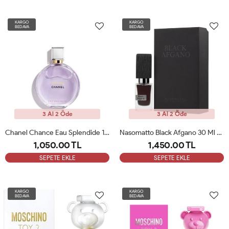
KARGO
KARGO
BEDAVA
BEDAVA
3 Al 2 Öde
3 Al 2 Öde
Chanel Chance Eau Splendide 100 Ml Kadin Tester Parfüm
Nasomatto Black Afgano 30 Ml Extrait De Parfüm Erkek Parfüm ARC
1,050.00 TL
1,450.00 TL
SEPETE EKLE
SEPETE EKLE
KARGO
KARGO
BEDAVA
BEDAVA