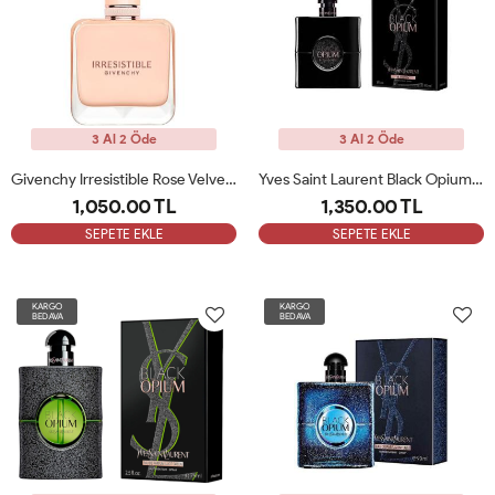
3 Al 2 Öde
3 Al 2 Öde
Givenchy Irresistible Rose Velvet EDP 80 Ml Kadın Tester Parfüm
Yves Saint Laurent Black Opium Le Parfum 90 Ml Bayan Parfüm ARC
1,050.00 TL
1,350.00 TL
SEPETE EKLE
SEPETE EKLE
KARGO
KARGO
BEDAVA
BEDAVA