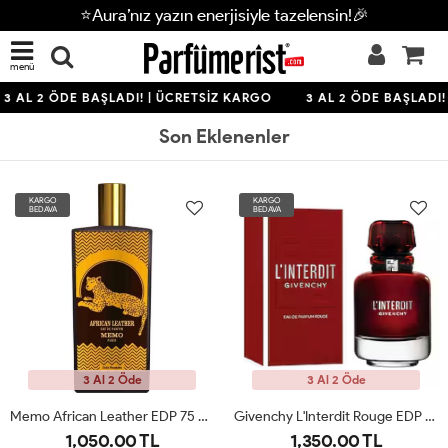
⭐Aura’nız yazın enerjisiyle tazelensin!🎉
menü
3 AL 2 ÖDE BAŞLADI! | ÜCRETSİZ KARGO
3 AL 2 ÖDE BAŞLADI! 
Son Eklenenler
KARGO
KARGO
BEDAVA
BEDAVA
3 Al 2 Öde
3 Al 2 Öde
Memo African Leather EDP 75 Ml Erkek Parfüm
Givenchy L'Interdit Rouge EDP 80ML Kadın Parfümü ARC
1,050.00 TL
1,350.00 TL