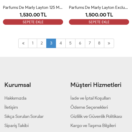
Parfums De Marly Layton 125 Ml Unisex Parfüm ARC
Parfums De Marly Layton Exclusif 125 Ml Unisex Parfüm ARC
1,530.00 TL
1,500.00 TL
SEPETE EKLE
SEPETE EKLE
1
2
3
4
5
6
7
8
Kurumsal
Müşteri Hizmetleri
Hakkımızda
İade ve İptal Koşulları
İletişim
Ödeme Seçenekleri
Sıkça Sorulan Sorular
Gizlilik ve Güvenlik Politikası
Sipariş Takibi
Kargo ve Taşıma Bilgileri