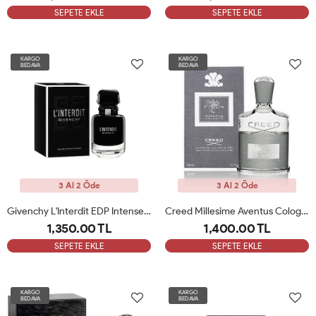
SEPETE EKLE
SEPETE EKLE
KARGO
KARGO
BEDAVA
BEDAVA
3 Al 2 Öde
3 Al 2 Öde
Givenchy L'Interdit EDP Intense 80ML Kadın Parfümü ARC
Creed Millesime Aventus Cologne 100 Ml Erkek Parfüm ARC
1,350.00 TL
1,400.00 TL
SEPETE EKLE
SEPETE EKLE
KARGO
KARGO
BEDAVA
BEDAVA