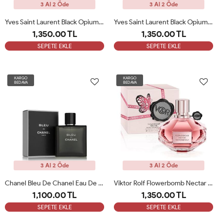
3 Al 2 Öde
3 Al 2 Öde
Yves Saint Laurent Black Opium İllicit Green Edp 90 Ml Kadın Parfüm ARC
Yves Saint Laurent Black Opium Intense EDP 90ML Bayan Parfümü ARC
1,350.00 TL
1,350.00 TL
SEPETE EKLE
SEPETE EKLE
KARGO
KARGO
BEDAVA
BEDAVA
3 Al 2 Öde
3 Al 2 Öde
Chanel Bleu De Chanel Eau De Parfum 50 Ml Erkek Parfüm ARC
Viktor Rolf Flowerbomb Nectar EDP 90ML Bayan Parfüm ARC
1,100.00 TL
1,350.00 TL
SEPETE EKLE
SEPETE EKLE