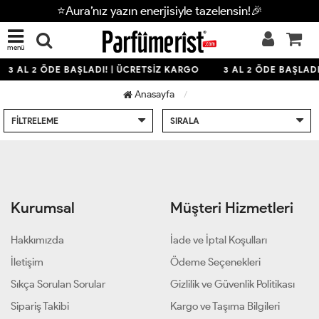
⭐Aura’nız yazın enerjisiyle tazelensin!🎉
menü
3 AL 2 ÖDE BAŞLADI! | ÜCRETSİZ KARGO
3 AL 2 ÖDE BAŞLADI
Anasayfa
FILTRELEME
SIRALA
Kurumsal
Müşteri Hizmetleri
Hakkımızda
İade ve İptal Koşulları
İletişim
Ödeme Seçenekleri
Sıkça Sorulan Sorular
Gizlilik ve Güvenlik Politikası
Sipariş Takibi
Kargo ve Taşıma Bilgileri