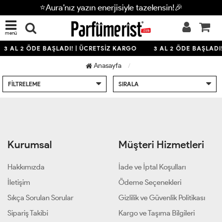
⭐Aura’nız yazın enerjisiyle tazelensin!🎉
menü
3 AL 2 ÖDE BAŞLADI! | ÜCRETSİZ KARGO
3 AL 2 ÖDE BAŞLADI
Anasayfa
FILTRELEME
SIRALA
Kurumsal
Müşteri Hizmetleri
Hakkımızda
İade ve İptal Koşulları
İletişim
Ödeme Seçenekleri
Sıkça Sorulan Sorular
Gizlilik ve Güvenlik Politikası
Sipariş Takibi
Kargo ve Taşıma Bilgileri