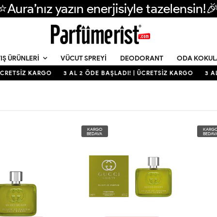
⭐Aura’nız yazın enerjisiyle tazelensin!
VÜCUT SPREYI
DEODORANT
ODA KOKUL
IŞ ÜRÜNLERI
CRETSİZ KARGO
3 AL 2 ÖDE BAŞLADI! | ÜCRETSİZ KARGO
3 AL
KARGO
KARG
BEDAVA
BEDAV