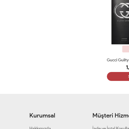
1
Kurumsal
Müşteri Hizme
Hakkımızda
İade ve İptal Koşulla