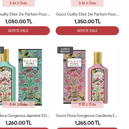
3 Al 2 Öde
3 Al 2 Öde
Gucci Guilty Elixir De Parfum Pour Femme 60ML Kadın Tester Parfüm
Gucci Guilty Elixir De Parfum Pour Femme 60ML Kadın Parfüm ARC
1,050.00 TL
1,350.00 TL
SEPETE EKLE
SEPETE EKLE
O
KARGO
A
BEDAVA
3 Al 2 Öde
3 Al 2 Öde
Gucci Flora Gorgeous Jasmine EDP 100ML Kadın Parfümü ARC
Gucci Flora Gorgeous Gardenia EDP 100ML Kadın Parfümü ARC
1,260.00 TL
1,265.00 TL