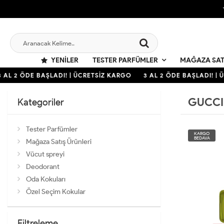
YENILER
TESTER PARFÜMLER
MAĞAZA SAT
AL 2 ÖDE BAŞLADI! | ÜCRETSİZ KARGO
3 AL 2 ÖDE BAŞLADI! | Ü
GUCCI
Kategoriler
Tester Parfümler
KARGO
BEDAVA
Mağaza Satış Ürünleri
Vücut spreyi
Deodorant
Oda Kokuları
Özel Seçim Kokular
Filtreleme