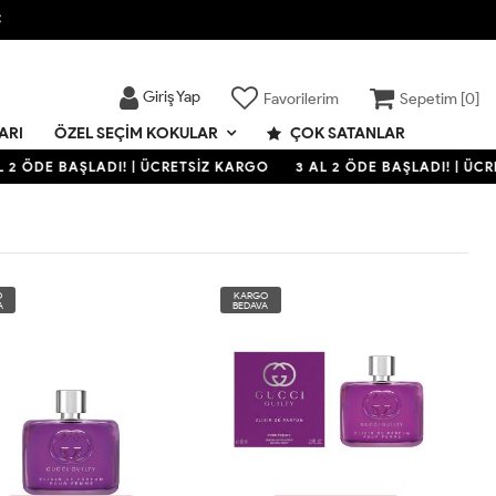

Giriş Yap
Favorilerim
Sepetim [
0
]
ARI
ÇOK SATANLAR
ÖZEL SEÇIM KOKULAR
 2 ÖDE BAŞLADI! | ÜCRETSİZ KARGO
3 AL 2 ÖDE BAŞLADI! | ÜCR
O
KARGO
A
BEDAVA