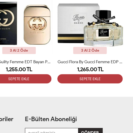
3 Al 2 Öde
3 Al 2 Öde
Gucci Guilty Femme EDT Bayan Parfüm 75ml ARC
Gucci Flora By Gucci Femme EDP Bayan Parfüm 75ml ARC
1,255.00 TL
1,265.00 TL
SEPETE EKLE
SEPETE EKLE
riler
E-Bülten Aboneliği