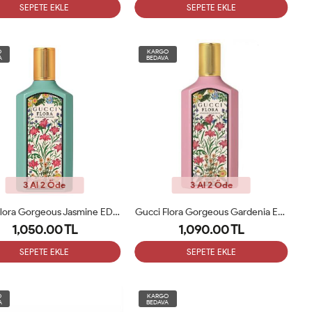
SEPETE EKLE
SEPETE EKLE
O
KARGO
A
BEDAVA
3 Al 2 Öde
3 Al 2 Öde
Gucci Flora Gorgeous Jasmine EDP 100ML Kadın Tester Parfümü
Gucci Flora Gorgeous Gardenia Edp 100 Ml Kadın Parfüm Tester
1,050.00 TL
1,090.00 TL
SEPETE EKLE
SEPETE EKLE
O
KARGO
A
BEDAVA