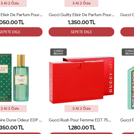
3 Al 2 Öde
3 Al 2 Öde
Gucci Guilty Elixir De Parfum Pour Homme 60ML Erkek Tester Parfüm
Gucci Guilty Elixir De Parfum Pour Homme 60ML Erkek Parfüm ARC
,050.00 TL
1,350.00 TL
SEPETE EKLE
SEPETE EKLE
KARGO
KARG
BEDAVA
BEDAV
3 Al 2 Öde
3 Al 2 Öde
Gucci Memoire Dune Odeur EDP 100ML Unisex Parfüm ARC
Gucci Rush Pour Femme EDT 75ml Bayan Parfüm ARC
,350.00 TL
1,280.00 TL