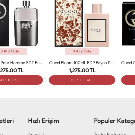
3 Al 2 Öde
3 Al 2 Öde
Gucci Guilty Pour Homme EDT Erkek Parfüm 90ml ARC
Gucci Bloom 100ML EDP Bayan Parfümü ARC
,275.00 TL
1,275.00 TL
SEPETE EKLE
SEPETE EKLE
tleri
Hızlı Erişim
Popüler Katego
rı
Anasayfa
Tester Parfümler