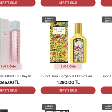
SEPETE EKLE
SEPETE EKLE
KARGO
KARG
BEDAVA
BEDAV
3 Al 2 Öde
3 Al 2 Öde
Gucci Envy Me 100ml EDT Bayan Parfüm ARC
Gucci Flora Gorgeous Orchid Eau De Parfum 100 Ml Bayan Parfümü ARC
,265.00 TL
1,280.00 TL
SEPETE EKLE
SEPETE EKLE
KARGO
KARG
BEDAVA
BEDAV