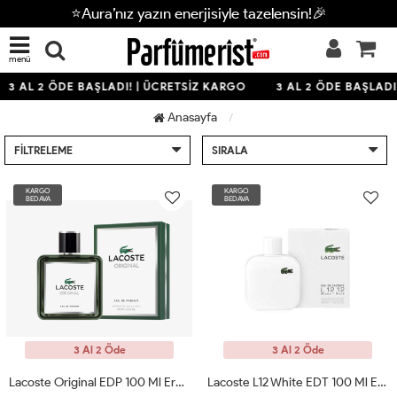
⭐Aura’nız yazın enerjisiyle tazelensin!🎉
menü
3 AL 2 ÖDE BAŞLADI! | ÜCRETSİZ KARGO
3 AL 2 ÖDE BAŞLADI
Anasayfa
FILTRELEME
SIRALA
KARGO
KARGO
BEDAVA
BEDAVA
3 Al 2 Öde
3 Al 2 Öde
Lacoste Original EDP 100 Ml Erkek Parfüm ARC
Lacoste L12 White EDT 100 Ml Erkek Parfümü ARC