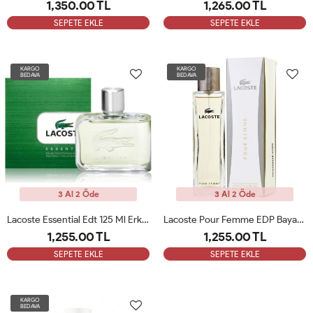
1,350.00 TL
1,265.00 TL
SEPETE EKLE
SEPETE EKLE
KARGO
KARGO
BEDAVA
BEDAVA
3 Al 2 Öde
3 Al 2 Öde
Lacoste Essential Edt 125 Ml Erkek Parfüm ARC
Lacoste Pour Femme EDP Bayan Parfüm 90ml ARC
1,255.00 TL
1,255.00 TL
SEPETE EKLE
SEPETE EKLE
KARGO
BEDAVA