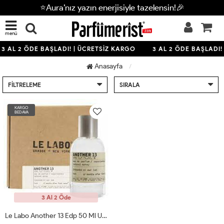
⭐Aura’nız yazın enerjisiyle tazelensin!🎉
menü
3 AL 2 ÖDE BAŞLADI! | ÜCRETSİZ KARGO
3 AL 2 ÖDE BAŞLADI!
Anasayfa
FILTRELEME
SIRALA
KARGO
BEDAVA
3 Al 2 Öde
Le Labo Another 13 Edp 50 Ml Unisex Parfüm ARC