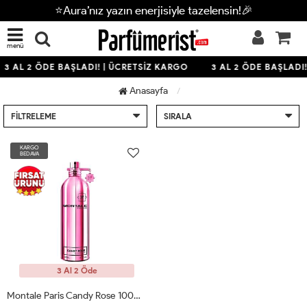
⭐Aura’nız yazın enerjisiyle tazelensin!🎉
menü
3 AL 2 ÖDE BAŞLADI! | ÜCRETSİZ KARGO
3 AL 2 ÖDE BAŞLADI
Anasayfa
FILTRELEME
SIRALA
KARGO
BEDAVA
3 Al 2 Öde
Montale Paris Candy Rose 100ml Bayan Tester Parfümü