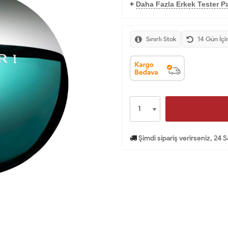
+
Daha Fazla Erkek Tester Pa
Sınırlı Stok
14 Gün İçi
Şimdi sipariş verirseniz, 24 