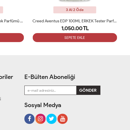
3 Al 2 Öde
Creed Aventus EDP 100ML ERKEK Tester Parfüm
Chanel Blue De Chanel EDP 100ml Erkek Tester Parfüm
1,050.00 TL
SEPETE EKLE
riler
E-Bülten Aboneliği
i
Sosyal Medya