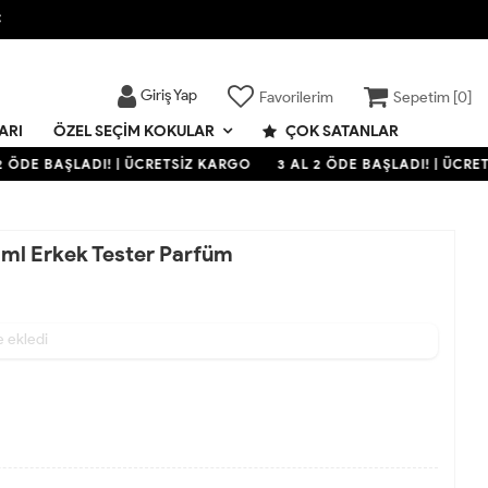

Giriş Yap
Favorilerim
Sepetim [
0
]
ARI
ÇOK SATANLAR
ÖZEL SEÇIM KOKULAR
ÖDE BAŞLADI! | ÜCRETSİZ KARGO
3 AL 2 ÖDE BAŞLADI! | ÜCRETS
 ml Erkek Tester Parfüm
ldı