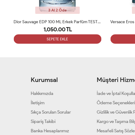
3 Al 2 Öde
Dior Sauvage EDP 100 ML Erkek Parfüm TESTER
Versace Eros Edp 100 Ml Erkek Parfüm Tester
1,050.00 TL
SEPETE EKLE
Kurumsal
Müşteri Hizme
Hakkımızda
İade ve İptal Koşulla
İletişim
Ödeme Seçenekler
Sıkça Sorulan Sorular
Gizlilik ve Güvenlik P
Sipariş Takibi
Kargo ve Taşıma Bilg
Banka Hesaplarımız
Mesafeli Satış Sözl