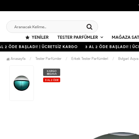
YENILER
TESTER PARFÜMLER
MAĞAZA SAT
 2 ÖDE BAŞLADI! | ÜCRETSİZ KARGO
3 AL 2 ÖDE BAŞLADI! | ÜCR
Anasayfa
Tester Parfümler
Erkek Tester Parfümleri
Bvlgari Aqva
KARGO
BEDAVA
3 AL 2 ÖDE