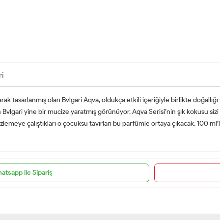
ri
rak tasarlanmış olan Bvlgari Aqva, oldukça etkili içeriğiyle birlikte doğall
ren Bvlgari yine bir mucize yaratmış görünüyor. Aqva Serisi’nin şık kokusu si
lemeye çalıştıkları o çocuksu tavırları bu parfümle ortaya çıkacak. 100 ml’li
atsapp ile Sipariş