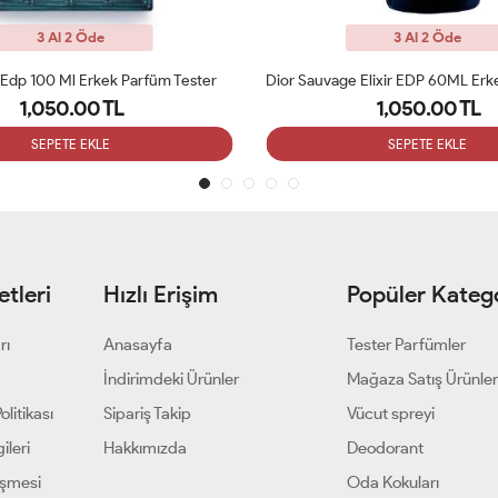
3 Al 2 Öde
3 Al 2 Öde
Dior Sauvage Elixir EDP 60ML Erkek Parfümü Tester
1,050.00 TL
1,050.00 TL
SEPETE EKLE
SEPETE EKLE
tleri
Hızlı Erişim
Popüler Katego
rı
Anasayfa
Tester Parfümler
i
İndirimdeki Ürünler
Mağaza Satış Ürünler
olitikası
Sipariş Takip
Vücut spreyi
ileri
Hakkımızda
Deodorant
eşmesi
Oda Kokuları