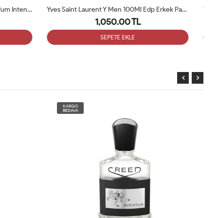
Yves Saint Laurent Y Men 100Ml Edp Erkek Parfüm Tester
Tom Ford Ombre Leather EDP 100ML Erkek Tester Parfüm
1,050.00 TL
SEPETE EKLE
KARGO
BEDAVA