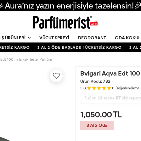
⭐Aura’nız yazın enerjisiyle tazelensin!
VÜCUT SPREYI
DEODORANT
ODA KOKUL
IŞ ÜRÜNLERI
ETSİZ KARGO
3 AL 2 ÖDE BAŞLADI! | ÜCRETSİZ KARGO
3 AL 2 
 Edt 100 ml Erkek Tester Parfüm
Bvlgari Aqva Edt 100
Ürün Kodu:
732
5.0
0
Değerlendirme
Son 24 saatte
41
87
32
kişi satın a
1,050.00
TL
3 Al 2 Öde