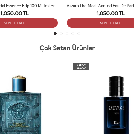
Azzaro The Most Wanted Eau De Parfum Intense 100 Ml Tester
1,050.00 TL
1,050.00 TL
SEPETE EKLE
SEPETE EKLE
Çok Satan Ürünler
KARGO
BEDAVA