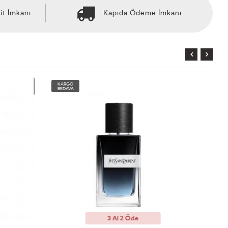
it İmkanı
Kapıda Ödeme İmkanı
KARGO
BEDAVA
3 Al 2 Öde