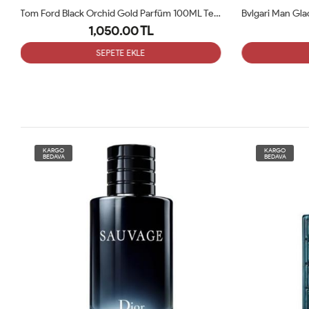
Tom Ford Black Orchid Gold Parfüm 100ML Tester
Bvlgari Man Glacial Essence Edp 100 Ml Tester
1,050.00 TL
SEPETE EKLE
KARGO
KARGO
BEDAVA
BEDAVA