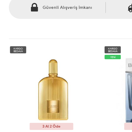
Güvenli Alışveriş İmkanı
KARGO
KARGO
BEDAVA
BEDAVA
YENİ
3 Al 2 Öde