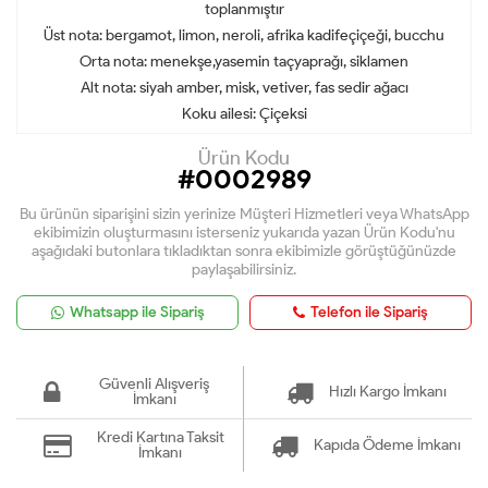
toplanmıştır
Üst nota: bergamot, limon, neroli, afrika kadifeçiçeği, bucchu
Orta nota: menekşe,yasemin taçyaprağı, siklamen
Alt nota: siyah amber, misk, vetiver, fas sedir ağacı
Koku ailesi: Çiçeksi
Ürün Kodu
#0002989
Bu ürünün siparişini sizin yerinize Müşteri Hizmetleri veya WhatsApp
ekibimizin oluşturmasını isterseniz yukarıda yazan Ürün Kodu'nu
aşağıdaki butonlara tıkladıktan sonra ekibimizle görüştüğünüzde
paylaşabilirsiniz.
Whatsapp ile Sipariş
Telefon ile Sipariş
Güvenli Alışveriş
Hızlı Kargo İmkanı
İmkanı
Kredi Kartına Taksit
Kapıda Ödeme İmkanı
İmkanı