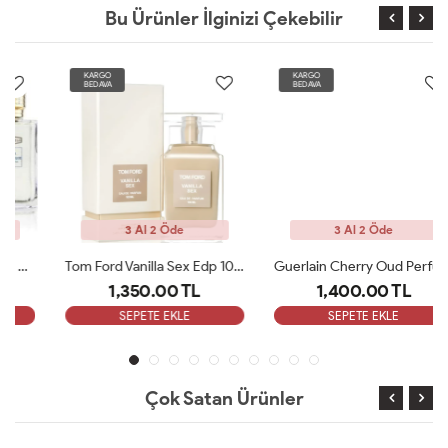
Bu Ürünler İlginizi Çekebilir
KARGO
KARGO
BEDAVA
BEDAVA
3 Al 2 Öde
3 Al 2 Öde
Tom Ford Vanilla Sex Edp 100 Ml Unisex Parfüm
Guerlain Cherry Oud Perfume Edp 100 ML Unisex Parfüm ARC
1,350.00 TL
1,400.00 TL
SEPETE EKLE
SEPETE EKLE
Çok Satan Ürünler