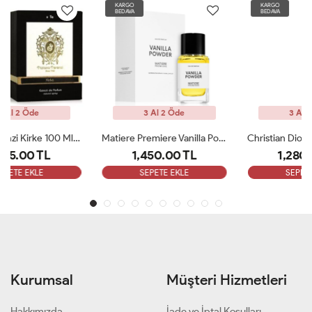
KARGO
KARGO
BEDAVA
BEDAVA
3 Al 2 Öde
3 Al 2 Öde
Matiere Premiere Vanilla Powder Edp100ml Unisex Parfüm ARC
Christian Dior Ambre Nuit Edp 125 Ml Unisex Parfüm ARC
1,450.00 TL
1,280.00 TL
SEPETE EKLE
SEPETE EKLE
Kurumsal
Müşteri Hizmetleri
Hakkımızda
İade ve İptal Koşulları