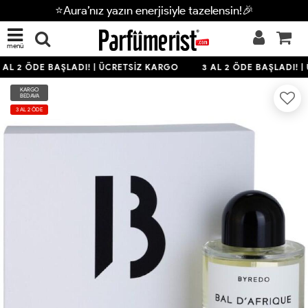
⭐Aura’nız yazın enerjisiyle tazelensin!🎉
menü
 AL 2 ÖDE BAŞLADI! | ÜCRETSİZ KARGO
3 AL 2 ÖDE BAŞLADI! |
KARGO
BEDAVA
3 AL 2 ÖDE