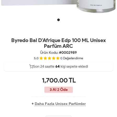
Byredo Bal D'Afrique Edp 100 ML Unisex
Parfüm ARC
Ürün Kodu:
#0002989
5.0
0
Değerlendirme
Son 24 saatte
31
64
16
kişi sepete ekledi
1,700.00
TL
3 Al 2 Öde
+
Daha Fazla Unisex Parfümler