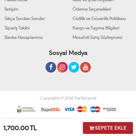
İletişim
Ödeme Seçenekleri
Sıkça Sorulan Sorular
Gizlilik ve Güvenlik Politikası
Sipariş Takibi
Kargo ve Taşıma Bilgileri
Banka Hesaplarımız
Mesafeli Satış Sözleşmesi
Sosyal Medya
Copyrights © 2026 Parfümerist
Geliştir - powered by innovation
1,700.00
TL
SEPETE EKLE
Anasayfa
Üye Girişi
Sepetim
Sipariş Takibi
İletişim