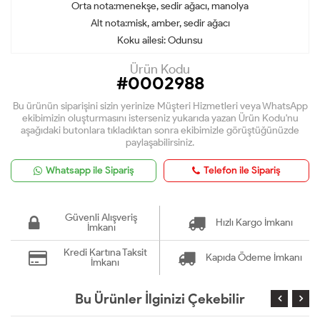
Orta nota:menekşe, sedir ağacı, manolya
Alt nota:misk, amber, sedir ağacı
Koku ailesi: Odunsu
Ürün Kodu
#0002988
Bu ürünün siparişini sizin yerinize Müşteri Hizmetleri veya WhatsApp
ekibimizin oluşturmasını isterseniz yukarıda yazan Ürün Kodu'nu
aşağıdaki butonlara tıkladıktan sonra ekibimizle görüştüğünüzde
paylaşabilirsiniz.
Whatsapp ile Sipariş
Telefon ile Sipariş
Güvenli Alışveriş
Hızlı Kargo İmkanı
İmkanı
Kredi Kartına Taksit
Kapıda Ödeme İmkanı
İmkanı
Bu Ürünler İlginizi Çekebilir