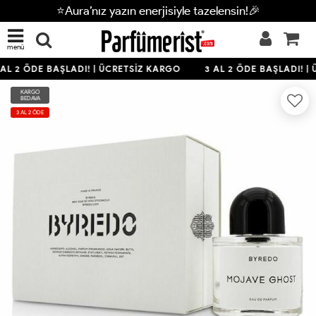
⭐Aura’nız yazın enerjisiyle tazelensin!🎉
menü
AL 2 ÖDE BAŞLADI! | ÜCRETSİZ KARGO
3 AL 2 ÖDE BAŞLADI! |
KARGO
BEDAVA
3 AL 2 ÖDE