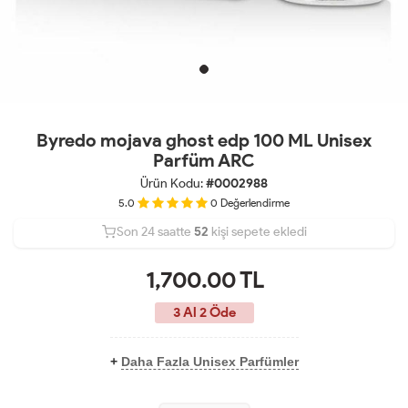
Byredo mojava ghost edp 100 ML Unisex
Parfüm ARC
Ürün Kodu:
#0002988
5.0
0
Değerlendirme
Son 24 saatte
Son 24 saatte
32
52
10
kişi sepete ekledi
kişi satın aldı
1,700.00
TL
3 Al 2 Öde
+
Daha Fazla Unisex Parfümler