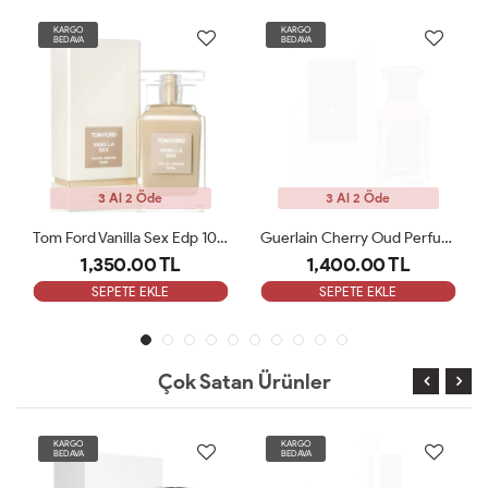
KARGO
KARGO
BEDAVA
BEDAVA
3 Al 2 Öde
3 Al 2 Öde
Tom Ford Vanilla Sex Edp 100 Ml Unisex Parfüm
Guerlain Cherry Oud Perfume Edp 100 ML Unisex Parfüm ARC
1,350.00 TL
1,400.00 TL
SEPETE EKLE
SEPETE EKLE
Çok Satan Ürünler
KARGO
KARGO
BEDAVA
BEDAVA