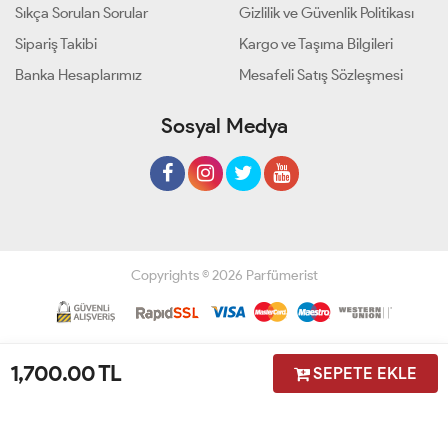
Sıkça Sorulan Sorular
Gizlilik ve Güvenlik Politikası
Sipariş Takibi
Kargo ve Taşıma Bilgileri
Banka Hesaplarımız
Mesafeli Satış Sözleşmesi
Sosyal Medya
Copyrights © 2026 Parfümerist
Geliştir - powered by innovation
1,700.00
TL
SEPETE EKLE
Anasayfa
Üye Girişi
Sepetim
Sipariş Takibi
İletişim