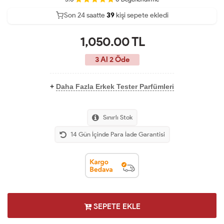
Son 24 saatte
25
40
16
kişi sepete ekledi
1,050.00
TL
3 Al 2 Öde
+
Daha Fazla Erkek Tester Parfümleri
Sınırlı Stok
14 Gün İçinde Para İade Garantisi
SEPETE EKLE