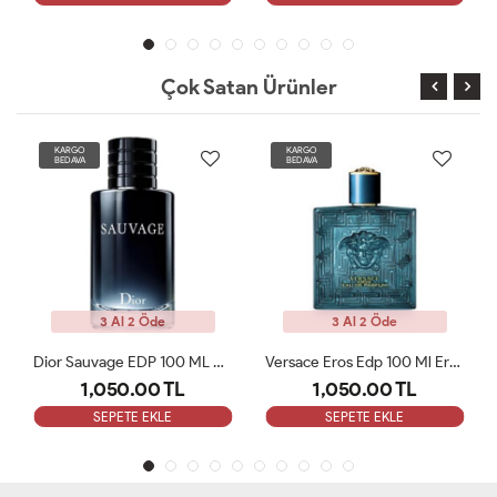
Çok Satan Ürünler
KARGO
KARGO
BEDAVA
BEDAVA
3 Al 2 Öde
3 Al 2 Öde
Versace Eros Edp 100 Ml Erkek Parfüm Tester
Dior Sauvage Elixir EDP 60ML Erkek Parfümü Tester
1,050.00 TL
1,050.00 TL
SEPETE EKLE
SEPETE EKLE