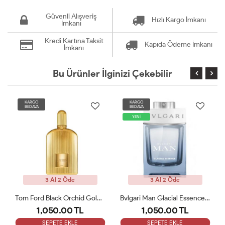
Güvenli Alışveriş
Hızlı Kargo İmkanı
İmkanı
Kredi Kartına Taksit
Kapıda Ödeme İmkanı
İmkanı
Bu Ürünler İlginizi Çekebilir
KARGO
KARGO
BEDAVA
BEDAVA
YENİ
3 Al 2 Öde
3 Al 2 Öde
Bvlgari Man Glacial Essence Edp 100 Ml Tester
Azzaro The Most Wanted Eau De Parfum Intense 100 Ml Tester
1,050.00 TL
1,050.00 TL
SEPETE EKLE
SEPETE EKLE