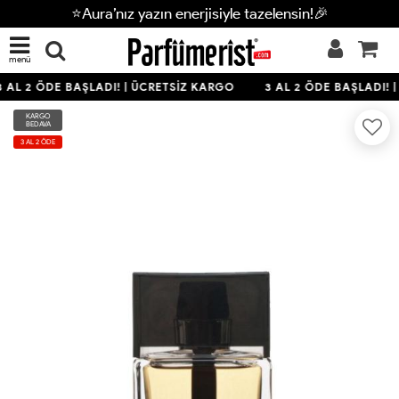
⭐Aura’nız yazın enerjisiyle tazelensin!🎉
menü
 AL 2 ÖDE BAŞLADI! | ÜCRETSİZ KARGO
3 AL 2 ÖDE BAŞLADI! |
KARGO
BEDAVA
3 AL 2 ÖDE