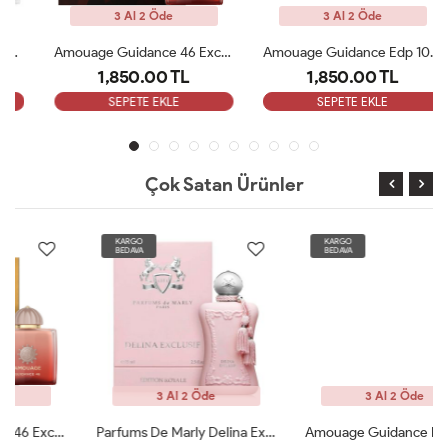
3 Al 2 Öde
3 Al 2 Öde
Amouage Guidance 46 Exceptional Extrait 100ml Kadın Parfüm ARC
Amouage Guidance Edp 100 Ml Bayan Parfüm ARC
1,850.00 TL
1,850.00 TL
SEPETE EKLE
SEPETE EKLE
Çok Satan Ürünler
KARGO
KARGO
BEDAVA
BEDAVA
3 Al 2 Öde
3 Al 2 Öde
Parfums De Marly Delina Exclusive EDP Kadın 75ml Parfüm ARC
Amouage Guidance Edp 100 Ml Bayan Parfüm ARC