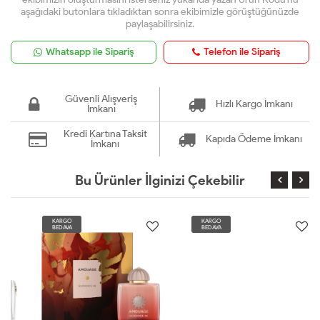
aşağıdaki butonlara tıkladıktan sonra ekibimizle görüştüğünüzde
paylaşabilirsiniz.
Whatsapp ile Sipariş
Telefon ile Sipariş
Güvenli Alışveriş
Hızlı Kargo İmkanı
İmkanı
Kredi Kartına Taksit
Kapıda Ödeme İmkanı
İmkanı
Bu Ürünler İlginizi Çekebilir
KARGO
KARGO
BEDAVA
BEDAVA