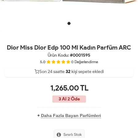
Dior Miss Dior Edp 100 Ml Kadın Parfüm ARC
Ürün Kodu:
#0001595
5.0
0
Değerlendirme
Son 24 saatte
25
32
kişi sepete ekledi
13
1,265.00
TL
3 Al 2 Öde
+
Daha Fazla Bayan Parfümleri
Sınırlı Stok