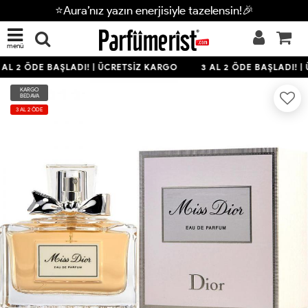
⭐Aura’nız yazın enerjisiyle tazelensin!🎉
menü
AL 2 ÖDE BAŞLADI! | ÜCRETSİZ KARGO
3 AL 2 ÖDE BAŞLADI! |
KARGO
BEDAVA
3 AL 2 ÖDE