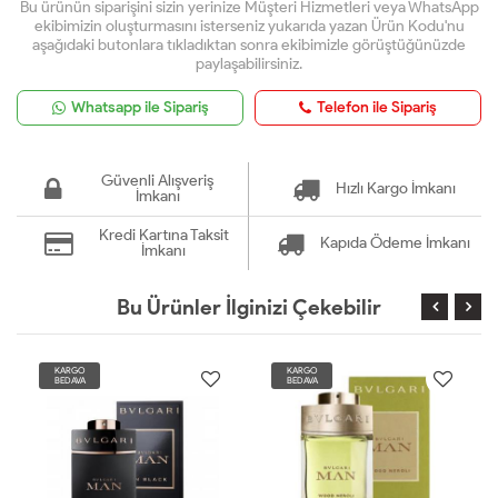
Bu ürünün siparişini sizin yerinize Müşteri Hizmetleri veya WhatsApp
ekibimizin oluşturmasını isterseniz yukarıda yazan Ürün Kodu'nu
aşağıdaki butonlara tıkladıktan sonra ekibimizle görüştüğünüzde
paylaşabilirsiniz.
Whatsapp ile Sipariş
Telefon ile Sipariş
Güvenli Alışveriş
Hızlı Kargo İmkanı
İmkanı
Kredi Kartına Taksit
Kapıda Ödeme İmkanı
İmkanı
Bu Ürünler İlginizi Çekebilir
KARGO
KARGO
BEDAVA
BEDAVA