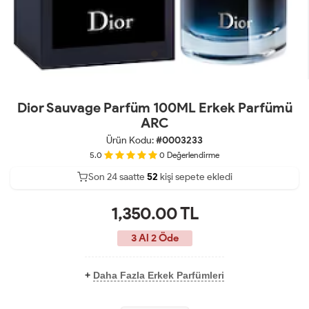
Dior Sauvage Parfüm 100ML Erkek Parfümü
ARC
Ürün Kodu:
#0003233
5.0
0
Değerlendirme
Son 24 saatte
42
53
20
kişi sepete ekledi
1,350.00
TL
3 Al 2 Öde
+
Daha Fazla Erkek Parfümleri