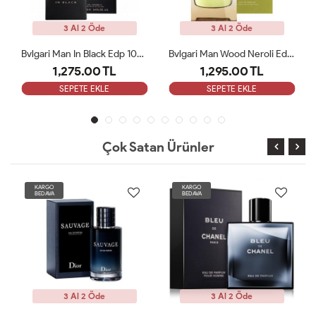
3 Al 2 Öde
3 Al 2 Öde
Bvlgari Man Wood Neroli Edp 100 Ml ARC
Paco Rabanne Invictus EDT Erkek Parfüm 100 Ml ARC
1,295.00 TL
1,350.00 TL
SEPETE EKLE
SEPETE EKLE
Çok Satan Ürünler
KARGO
KARGO
BEDAVA
BEDAVA
3 Al 2 Öde
3 Al 2 Öde