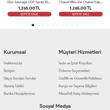
Dior Sauvage EDP Spray 100ML Erkek Parfümü ARC
Chanel Bleu De Chanel Edp 100 Ml ARC
Dior Fahrenheit 100 Ml EDT Erkek Parfüm ARC
1,265.00 TL
1,265.00 TL
SEPETE EKLE
SEPETE EKLE
Kurumsal
Müşteri Hizmetleri
Hakkımızda
İade ve İptal Koşulları
İletişim
Ödeme Seçenekleri
Sıkça Sorulan Sorular
Gizlilik ve Güvenlik Politikası
Sipariş Takibi
Kargo ve Taşıma Bilgileri
Banka Hesaplarımız
Mesafeli Satış Sözleşmesi
Sosyal Medya