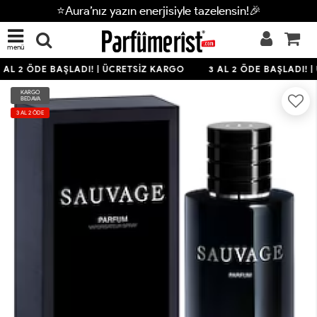
⭐Aura’nız yazın enerjisiyle tazelensin!🎉
menü
 AL 2 ÖDE BAŞLADI! | ÜCRETSİZ KARGO
3 AL 2 ÖDE BAŞLADI! |
KARGO
BEDAVA
3 AL 2 ÖDE