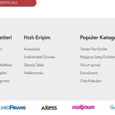
SEPETE EKLE
tleri
Hızlı Erişim
Popüler Katego
rı
Anasayfa
Tester Parfümler
i
İndirimdeki Ürünler
Mağaza Satış Ürünler
olitikası
Sipariş Takip
Vücut spreyi
ileri
Hakkımızda
Deodorant
eşmesi
Oda Kokuları