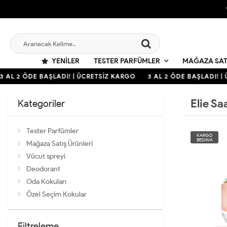
YENILER
TESTER PARFÜMLER
MAĞAZA SAT
3 AL 2 ÖDE BAŞLADI! | ÜCRETSİZ KARGO
3 AL 2 ÖDE BAŞLADI! |
Elie Sa
Kategoriler
Tester Parfümler
KARGO
BEDAVA
Mağaza Satış Ürünleri
Vücut spreyi
Deodorant
Oda Kokuları
Özel Seçim Kokular
Filtreleme