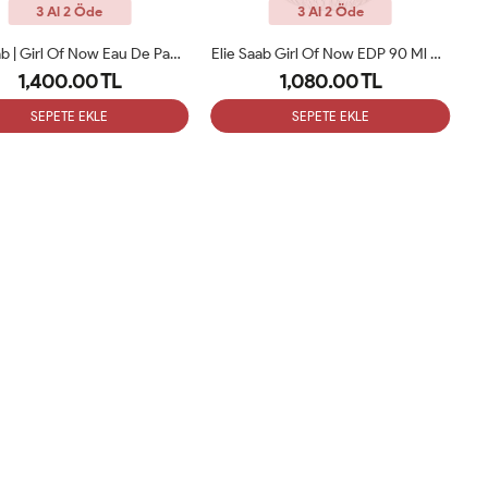
3 Al 2 Öde
3 Al 2 Öde
Elie Saab | Girl Of Now Eau De Parfum 90 Ml Bayan Parfüm ARC
Elie Saab Girl Of Now EDP 90 Ml Kadın Parfüm Tester
1,400.00 TL
1,080.00 TL
SEPETE EKLE
SEPETE EKLE