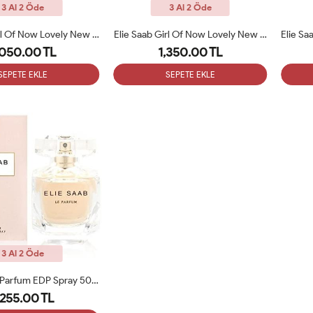
3 Al 2 Öde
3 Al 2 Öde
Elie Saab Girl Of Now Lovely New EDP Parfum 90 Ml Bayan Tester Parfüm
Elie Saab Girl Of Now Lovely New EDP Parfum 90 Ml Bayan Parfüm ARC
,050.00 TL
1,350.00 TL
SEPETE EKLE
SEPETE EKLE
3 Al 2 Öde
Elie Saab Le Parfum EDP Spray 50ML Bayan Parfüm ARC
,255.00 TL