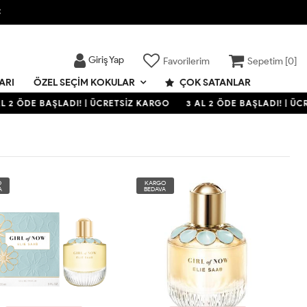

Giriş Yap
Favorilerim
Sepetim [
0
]
ARI
ÇOK SATANLAR
ÖZEL SEÇIM KOKULAR
L 2 ÖDE BAŞLADI! | ÜCRETSİZ KARGO
3 AL 2 ÖDE BAŞLADI! | ÜC
O
KARGO
A
BEDAVA