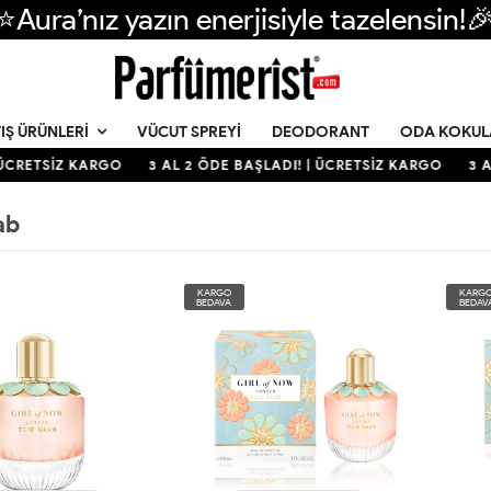
⭐Aura’nız yazın enerjisiyle tazelensin!
VÜCUT SPREYI
DEODORANT
ODA KOKUL
IŞ ÜRÜNLERI
 ÜCRETSİZ KARGO
3 AL 2 ÖDE BAŞLADI! | ÜCRETSİZ KARGO
3 A
ab
KARGO
KARG
BEDAVA
BEDAV