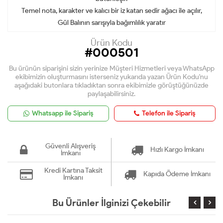
Temel nota, karakter ve kalıcı bir iz katan sedir ağacı ile açılır,
Gül Balının sarışıyla bağımlılık yaratır
Ürün Kodu
#000501
Bu ürünün siparişini sizin yerinize Müşteri Hizmetleri veya WhatsApp
ekibimizin oluşturmasını isterseniz yukarıda yazan Ürün Kodu'nu
aşağıdaki butonlara tıkladıktan sonra ekibimizle görüştüğünüzde
paylaşabilirsiniz.
Whatsapp ile Sipariş
Telefon ile Sipariş
Güvenli Alışveriş
Hızlı Kargo İmkanı
İmkanı
Kredi Kartına Taksit
Kapıda Ödeme İmkanı
İmkanı
Bu Ürünler İlginizi Çekebilir