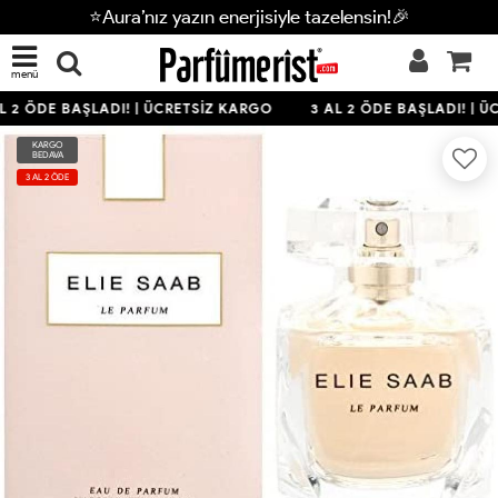
⭐Aura’nız yazın enerjisiyle tazelensin!🎉
menü
L 2 ÖDE BAŞLADI! | ÜCRETSİZ KARGO
3 AL 2 ÖDE BAŞLADI! | Ü
KARGO
BEDAVA
3 AL 2 ÖDE