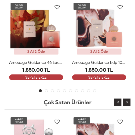
KARGO
KARGO
BEDAVA
BEDAVA
3 Al 2 Öde
3 Al 2 Öde
Amouage Guidance 46 Exceptional Extrait 100ml Kadın Parfüm ARC
Amouage Guidance Edp 100 Ml Bayan Parfüm ARC
1,850.00 TL
1,850.00 TL
SEPETE EKLE
SEPETE EKLE
Çok Satan Ürünler
KARGO
KARGO
BEDAVA
BEDAVA