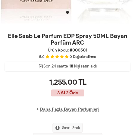
Elie Saab Le Parfum EDP Spray 50ML Bayan
Parfüm ARC
Ürün Kodu:
#000501
5.0
0
Değerlendirme
Son 24 saatte
40
71
18
kişi satın aldı
1,255.00
TL
3 Al 2 Öde
+
Daha Fazla Bayan Parfümleri
Sınırlı Stok