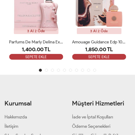
3 Al 2 Öde
3 Al 2 Öde
Parfums De Marly Delina Exclusive EDP Kadın 75ml Parfüm ARC
Amouage Guidance Edp 100 Ml Bayan Parfüm ARC
1,400.00 TL
1,850.00 TL
SEPETE EKLE
SEPETE EKLE
Kurumsal
Müşteri Hizmetleri
Hakkımızda
İade ve İptal Koşulları
İletişim
Ödeme Seçenekleri