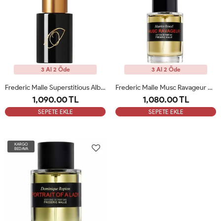
3 Al 2 Öde
3 Al 2 Öde
Frederic Malle Superstitious Alber Elbaz 100 Ml Tester
Frederic Malle Musc Ravageur Eau De Parfum 100 Ml Tester
1,090.00 TL
1,080.00 TL
SEPETE EKLE
SEPETE EKLE
KARGO
BEDAVA