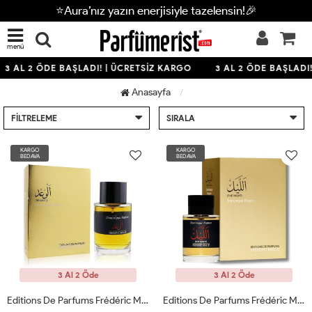
⭐Aura’nız yazın enerjisiyle tazelensin!🎉
menü
3 AL 2 ÖDE BAŞLADI! | ÜCRETSİZ KARGO
3 AL 2 ÖDE BAŞLADI!
Anasayfa
FILTRELEME
SIRALA
KARGO
KARGO
BEDAVA
BEDAVA
3 Al 2 Öde
3 Al 2 Öde
Editions De Parfums Frédéric Malle Promıse Edp 100 Ml Unisex Parfüm
Editions De Parfums Frédéric Malle The Nıght 100 Ml Unisex Parfüm ARC