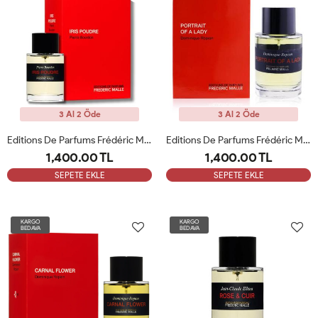
3 Al 2 Öde
3 Al 2 Öde
Editions De Parfums Frédéric Malle Irıs Poudre 100 Ml Unisex Parfüm ARC
Editions De Parfums Frédéric Malle Portraıt Of A Lady 100 Ml Unisex Parfüm ARC
1,400.00 TL
1,400.00 TL
SEPETE EKLE
SEPETE EKLE
KARGO
KARGO
BEDAVA
BEDAVA