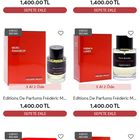
1,400.00 TL
1,400.00 TL
SEPETE EKLE
SEPETE EKLE
KARGO
KARGO
BEDAVA
BEDAVA
3 Al 2 Öde
3 Al 2 Öde
Editions De Parfums Frédéric Malle Musc Ravageur 100 Ml Unisex Parfüm ARC
Editions De Parfums Frédéric Malle French Lover 100 Ml Unisex Parfüm ARC
1,400.00 TL
1,400.00 TL
SEPETE EKLE
SEPETE EKLE
KARGO
KARGO
BEDAVA
BEDAVA