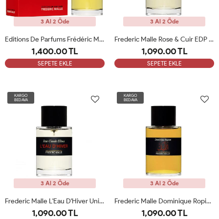
3 Al 2 Öde
3 Al 2 Öde
Editions De Parfums Frédéric Malle Carnal Flower 100 Ml Unisex Parfüm ARC
Frederic Malle Rose & Cuir EDP 100 Ml Unisex Parfüm Tester
1,400.00 TL
1,090.00 TL
SEPETE EKLE
SEPETE EKLE
KARGO
KARGO
BEDAVA
BEDAVA
3 Al 2 Öde
3 Al 2 Öde
Frederic Malle L'Eau D'Hiver Unisex Parfüm 100 Ml Tester
Frederic Malle Dominique Ropion The Night 100 Ml Edp Tester
1,090.00 TL
1,090.00 TL