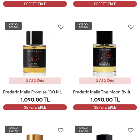
SEPETE EKLE
SEPETE EKLE
KARGO
KARGO
BEDAVA
BEDAVA
3 Al 2 Öde
3 Al 2 Öde
Frederic Malle Promise 100 ML Tester
Frederic Malle The Moon By Julien Rasquinet (100 Ml) Tester
1,090.00 TL
1,090.00 TL
SEPETE EKLE
SEPETE EKLE
KARGO
KARGO
BEDAVA
BEDAVA