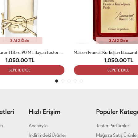
3 Al 2 Öde
3 Al 2 Öde
Maison Francis Kurkdjian Baccarat Rouge 540 Etrait De 70ml Bayan Tester Parfüm
1,050.00 TL
1,050.00 TL
SEPETE EKLE
SEPETE EKLE
tleri
Hızlı Erişim
Popüler Katego
rı
Anasayfa
Tester Parfümler
i
İndirimdeki Ürünler
Mağaza Satış Ürünler