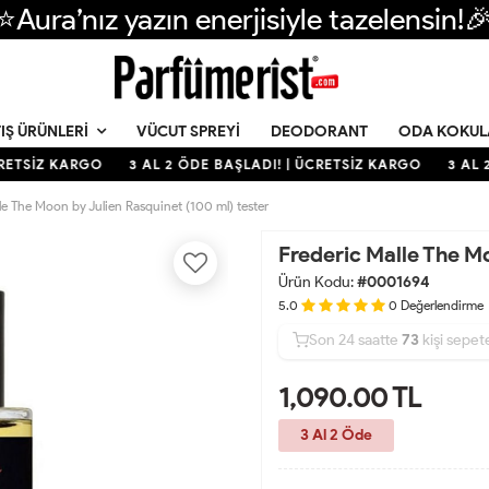
⭐Aura’nız yazın enerjisiyle tazelensin!
VÜCUT SPREYI
DEODORANT
ODA KOKUL
IŞ ÜRÜNLERI
ETSİZ KARGO
3 AL 2 ÖDE BAŞLADI! | ÜCRETSİZ KARGO
3 AL 2
le The Moon by Julien Rasquinet (100 ml) tester
Frederic Malle The Mo
Ürün Kodu:
#0001694
5.0
0
Değerlendirme
Son 24 saatte
34
73
21
kişi satın a
1,090.00
TL
3 Al 2 Öde