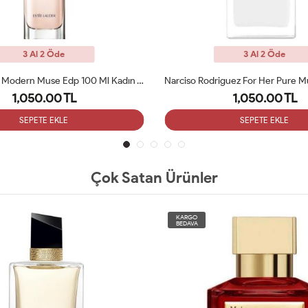
3 Al 2 Öde
3 Al 2 Öde
Narciso Rodriguez For Her Pure Musc EDP 100ML Tester
1,050.00 TL
1,080.00 TL
SEPETE EKLE
SEPETE EKLE
Çok Satan Ürünler
KARGO
BEDAVA