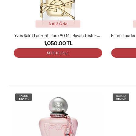
3 Al 2 Öde
Saint Laurent Libre 90 ML Bayan Tester Parfüm
Estee Lauder Modern Muse Edp 100 Ml Kadın Tester
1,050.00 TL
SEPETE EKLE
KARGO
KARGO
BEDAVA
BEDAVA