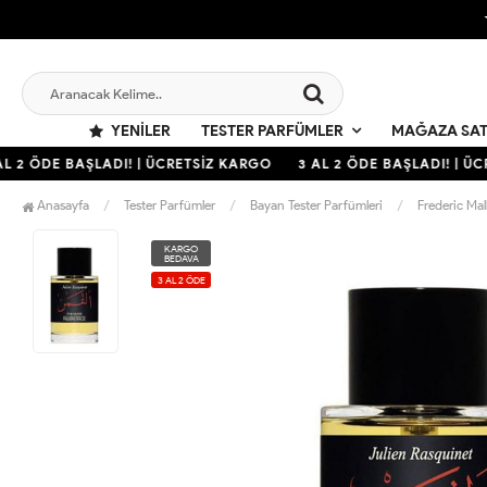
YENILER
TESTER PARFÜMLER
MAĞAZA SAT
 2 ÖDE BAŞLADI! | ÜCRETSİZ KARGO
3 AL 2 ÖDE BAŞLADI! | ÜCR
Anasayfa
Tester Parfümler
Bayan Tester Parfümleri
Frederic Mal
KARGO
BEDAVA
3 AL 2 ÖDE