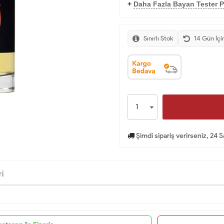
+
Daha Fazla Bayan Tester P
Sınırlı Stok
14 Gün İçi
Şimdi sipariş verirseniz, 24 
ri