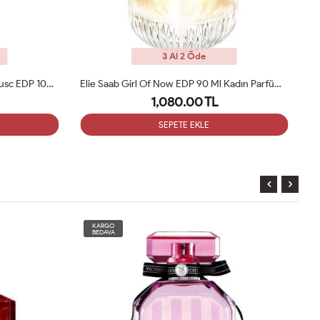
3 Al 2 Öde
Elie Saab Girl Of Now EDP 90 Ml Kadın Parfüm Tester
Chanel Coco Noir Edp 100ml Bayan Tester Parfüm
1,050.00 TL
SEPETE EKLE
KARGO
BEDAVA