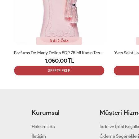
3 Al 2 Öde
Parfums De Marly Delina EDP 75 Ml Kadın Tester Parfüm
Yves Saint Laurent Libre 90 ML Bayan Tester Parfüm
1,050.00 TL
SEPETE EKLE
Kurumsal
Müşteri Hizme
Hakkımızda
İade ve İptal Koşulla
İletişim
Ödeme Seçenekler