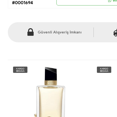
Wh
#0001694
Güvenli Alışveriş İmkanı
KARGO
KARGO
BEDAVA
BEDAVA