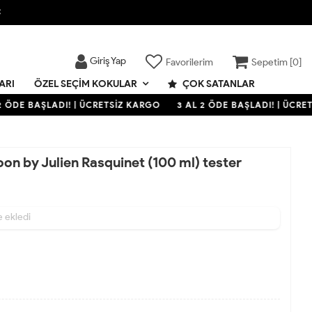

Giriş Yap
Favorilerim
Sepetim [
0
]
ARI
ÇOK SATANLAR
ÖZEL SEÇIM KOKULAR
 ÖDE BAŞLADI! | ÜCRETSİZ KARGO
3 AL 2 ÖDE BAŞLADI! | ÜCRET
on by Julien Rasquinet (100 ml) tester
ldı