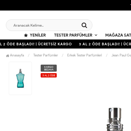
YENILER
TESTER PARFÜMLER
MAĞAZA SAT
 2 ÖDE BAŞLADI! | ÜCRETSİZ KARGO
3 AL 2 ÖDE BAŞLADI! | ÜCR
Anasayfa
Tester Parfümler
Erkek Tester Parfümleri
Jean Paul Ga
KARGO
BEDAVA
3 AL 2 ÖDE