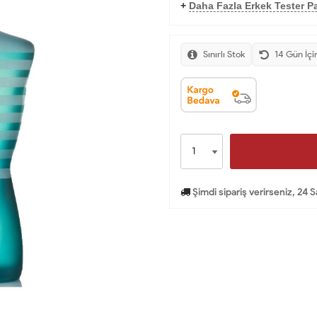
+
Daha Fazla Erkek Tester Pa
Sınırlı Stok
14 Gün İçi
Şimdi sipariş verirseniz, 24 