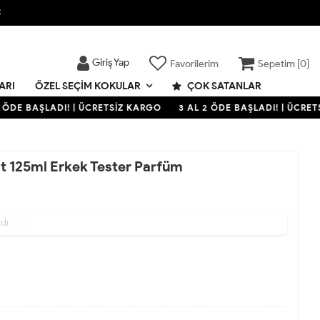

Giriş Yap
Favorilerim
Sepetim [
0
]
ARI
ÇOK SATANLAR
ÖZEL SEÇIM KOKULAR
ÖDE BAŞLADI! | ÜCRETSİZ KARGO
3 AL 2 ÖDE BAŞLADI! | ÜCRETS
dt 125ml Erkek Tester Parfüm
ldı