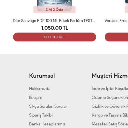
3 Al 2 Öde
Dior Sauvage EDP 100 ML Erkek Parfüm TESTER
Versace Eros Edp 100 Ml Erkek Parfüm Tester
1,050.00 TL
SEPETE EKLE
Kurumsal
Müşteri Hizme
Hakkımızda
İade ve İptal Koşulla
İletişim
Ödeme Seçenekler
Sıkça Sorulan Sorular
Gizlilik ve Güvenlik P
Sipariş Takibi
Kargo ve Taşıma Bilg
Banka Hesaplarımız
Mesafeli Satış Sözl