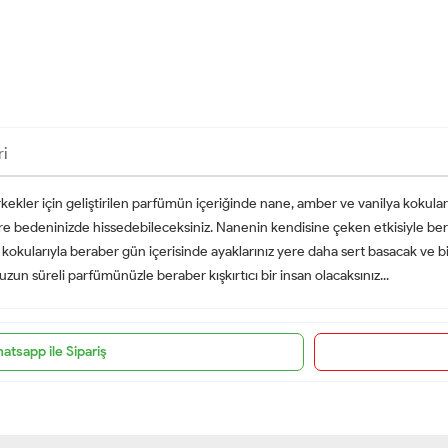
ri
rkekler için geliştirilen parfümün içeriğinde nane, amber ve vanilya koku
e bedeninizde hissedebileceksiniz. Nanenin kendisine çeken etkisiyle bera
 kokularıyla beraber gün içerisinde ayaklarınız yere daha sert basacak ve 
 uzun süreli parfümünüzle beraber kışkırtıcı bir insan olacaksınız...
atsapp ile Sipariş