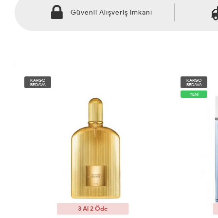
Güvenli Alışveriş İmkanı
KARGO
KARGO
BEDAVA
BEDAVA
YENİ
3 Al 2 Öde