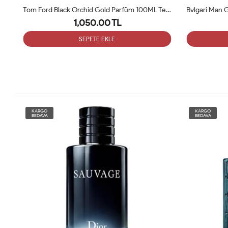
Tom Ford Black Orchid Gold Parfüm 100ML Tester
Bvlgari Man Glacial Essence Edp 100 Ml Tester
1,050.00 TL
SEPETE EKLE
KARGO
KARGO
BEDAVA
BEDAVA