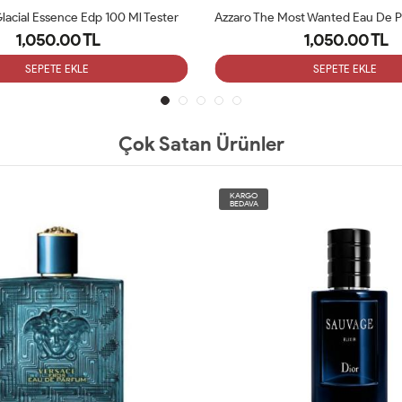
Azzaro The Most Wanted Eau De Parfum Intense 100 Ml Tester
1,050.00 TL
1,050.00 TL
SEPETE EKLE
SEPETE EKLE
Çok Satan Ürünler
KARGO
BEDAVA