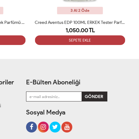
3 Al 2 Öde
Creed Aventus EDP 100ML ERKEK Tester Parfüm
Chanel Blue De Chanel EDP 100ml Erkek Tester Parfüm
1,050.00 TL
SEPETE EKLE
riler
E-Bülten Aboneliği
i
Sosyal Medya