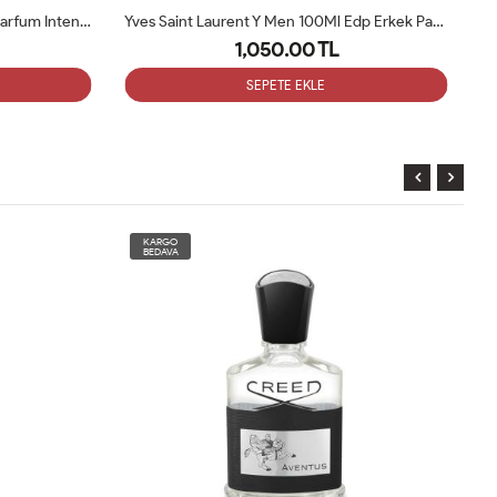
Yves Saint Laurent Y Men 100Ml Edp Erkek Parfüm Tester
Tom Ford Ombre Leather EDP 100ML Erkek Tester Parfüm
1,050.00 TL
SEPETE EKLE
KARGO
BEDAVA