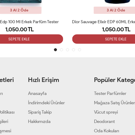
3 Al 2 Öde
3 Al 2 Öde
Dior Sauvage Elixir EDP 60ML Erkek Parfümü Tester
1,050.00 TL
1,050.00 TL
SEPETE EKLE
SEPETE EKLE
tleri
Hızlı Erişim
Popüler Katego
rı
Anasayfa
Tester Parfümler
i
İndirimdeki Ürünler
Mağaza Satış Ürünler
olitikası
Sipariş Takip
Vücut spreyi
ileri
Hakkımızda
Deodorant
eşmesi
Oda Kokuları