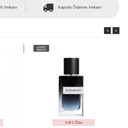
it İmkanı
Kapıda Ödeme İmkanı
KARGO
BEDAVA
3 Al 2 Öde