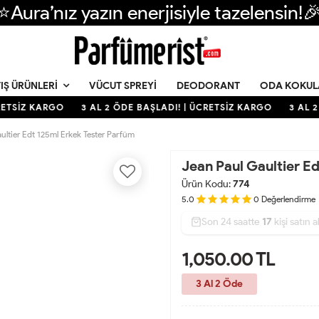
⭐Aura’nız yazın enerjisiyle tazelensin!
VÜCUT SPREYI
DEODORANT
ODA KOKUL
IŞ ÜRÜNLERI
ETSİZ KARGO
3 AL 2 ÖDE BAŞLADI! | ÜCRETSİZ KARGO
3 AL 2 
ultier Edt 125ml Erkek Tester Parfüm
Jean Paul Gaultier E
Ürün Kodu:
774
5.0
0
Değerlendirme
Son 24 saatte
38
63
17
kişi satın a
1,050.00
TL
3 Al 2 Öde