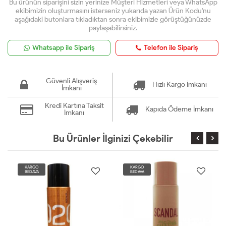
Bu ürünün siparişini sizin yerinize Müşteri Hizmetleri veya WhatsApp
ekibimizin oluşturmasını isterseniz yukarıda yazan Ürün Kodu'nu
aşağıdaki butonlara tıkladıktan sonra ekibimizle görüştüğünüzde
paylaşabilirsiniz.
Whatsapp ile Sipariş
Telefon ile Sipariş
Güvenli Alışveriş
Hızlı Kargo İmkanı
İmkanı
Kredi Kartına Taksit
Kapıda Ödeme İmkanı
İmkanı
Bu Ürünler İlginizi Çekebilir
KARGO
KARGO
BEDAVA
BEDAVA