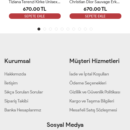
Tiziana Terenzi Kirke Ünisex Deodorant 200 M
Christian Dior Sauvage Erkek Deodorant 200 Ml
670.00 TL
670.00 TL
6
SEPETE EKLE
SEPETE EKLE
S
Kurumsal
Müşteri Hizmetleri
Hakkımızda
İade ve İptal Koşulları
İletişim
Ödeme Seçenekleri
Sıkça Sorulan Sorular
Gizlilik ve Güvenlik Politikası
Sipariş Takibi
Kargo ve Taşıma Bilgileri
Banka Hesaplarımız
Mesafeli Satış Sözleşmesi
Sosyal Medya