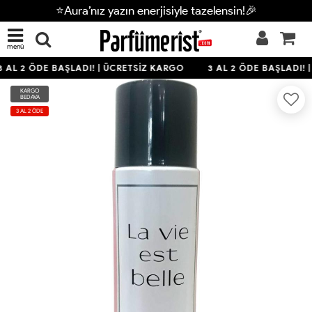
⭐Aura’nız yazın enerjisiyle tazelensin!🎉
menü
 AL 2 ÖDE BAŞLADI! | ÜCRETSİZ KARGO
3 AL 2 ÖDE BAŞLADI! 
KARGO
BEDAVA
3 AL 2 ÖDE