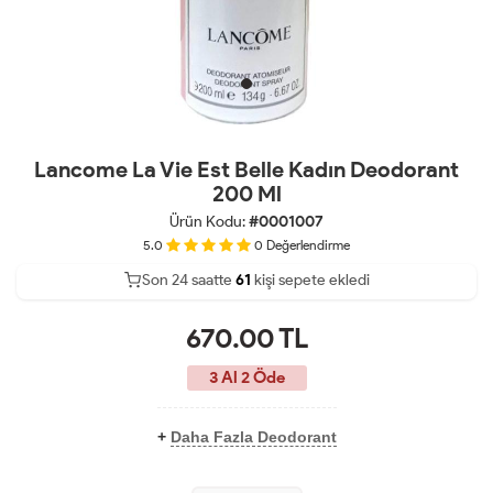
Lancome La Vie Est Belle Kadın Deodorant
200 Ml
Ürün Kodu:
#0001007
5.0
0
Değerlendirme
Son 24 saatte
32
63
kişi sepete ekledi
12
670.00
TL
3 Al 2 Öde
+
Daha Fazla Deodorant