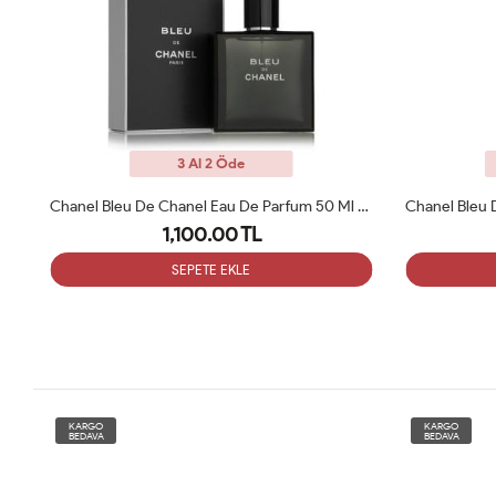
3 Al 2 Öde
Chanel Bleu De Chanel Eau De Parfum 50 Ml Erkek Parfüm ARC
1,100.00 TL
SEPETE EKLE
KARGO
KARGO
BEDAVA
BEDAVA