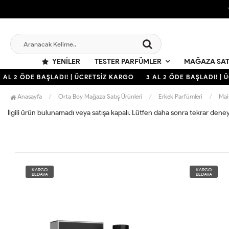
YENILER
TESTER PARFÜMLER
MAĞAZA SAT
 AL 2 ÖDE BAŞLADI! | ÜCRETSİZ KARGO
3 AL 2 ÖDE BAŞLADI! | 
Anasayfa
Orta Boy Mağaza Satış Ürünleri
Erkek Parfümleri
Mai
İlgili ürün bulunamadı veya satışa kapalı. Lütfen daha sonra tekrar deney
KARGO
KARGO
BEDAVA
BEDAVA