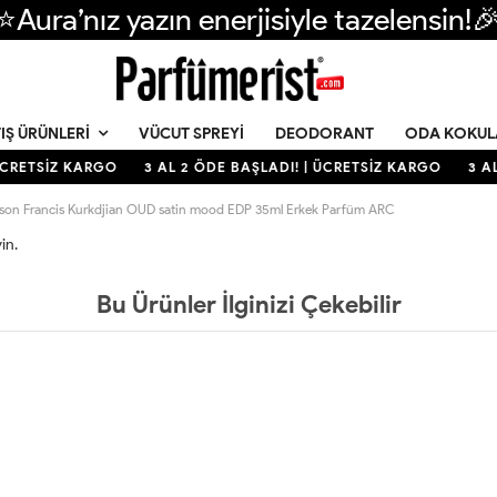
⭐Aura’nız yazın enerjisiyle tazelensin!
VÜCUT SPREYI
DEODORANT
ODA KOKUL
IŞ ÜRÜNLERI
ÜCRETSİZ KARGO
3 AL 2 ÖDE BAŞLADI! | ÜCRETSİZ KARGO
3 AL
son Francis Kurkdjian OUD satin mood EDP 35ml Erkek Parfüm ARC
in.
Bu Ürünler İlginizi Çekebilir