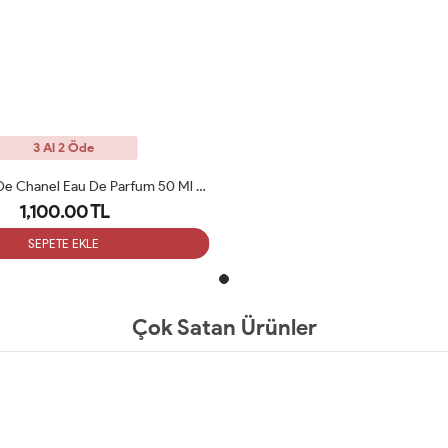
3 Al 2 Öde
Chanel Bleu De Chanel Eau De Parfum 50 Ml Erkek Parfüm ARC
1,100.00 TL
SEPETE EKLE
Çok Satan Ürünler