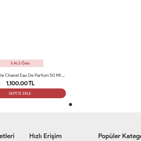
3 Al 2 Öde
Chanel Bleu De Chanel Eau De Parfum 50 Ml Erkek Parfüm ARC
1,100.00 TL
SEPETE EKLE
tleri
Hızlı Erişim
Popüler Katego