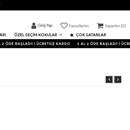

Giriş Yap
Favorilerim
Sepetim [
0
]
ARI
ÇOK SATANLAR
ÖZEL SEÇIM KOKULAR
 2 ÖDE BAŞLADI! | ÜCRETSİZ KARGO
3 AL 2 ÖDE BAŞLADI! | ÜCR