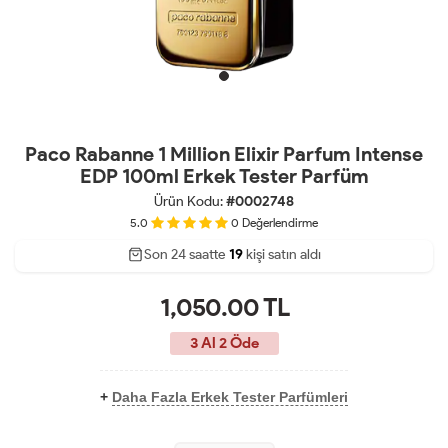
Paco Rabanne 1 Million Elixir Parfum Intense
EDP 100ml Erkek Tester Parfüm
Ürün Kodu:
#0002748
5.0
0
Değerlendirme
Son 24 saatte
33
53
19
kişi satın aldı
1,050.00
TL
3 Al 2 Öde
+
Daha Fazla Erkek Tester Parfümleri