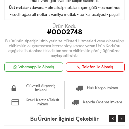
mücevher gibi siyah bir kalple süslendi.
Üst notalar
: davana - elma kalp notaları : şam gülü - osmanthus
- sedir ağacı alt notları : vanilya mutlak - tonka fasulyesi - paçuli
Ürün Kodu
#0002748
Bu ürünün siparişini sizin yerinize Müşteri Hizmetleri veya WhatsApp
ekibimizin oluşturmasını isterseniz yukarıda yazan Ürün Kodu'nu
aşağıdaki butonlara tıkladıktan sonra ekibimizle görüştüğünüzde
paylaşabilirsiniz.
Whatsapp ile Sipariş
Telefon ile Sipariş
Güvenli Alışveriş
Hızlı Kargo İmkanı
İmkanı
Kredi Kartına Taksit
Kapıda Ödeme İmkanı
İmkanı
Bu Ürünler İlginizi Çekebilir