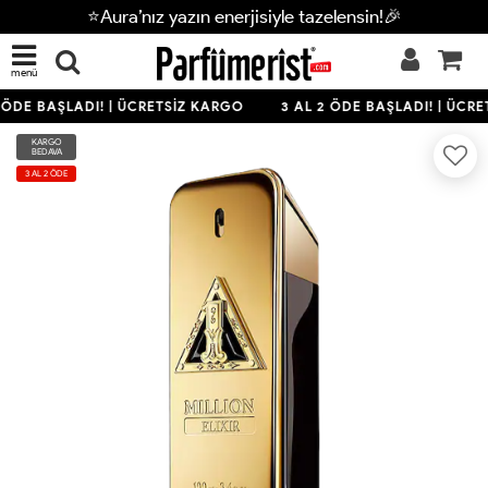
⭐Aura’nız yazın enerjisiyle tazelensin!🎉
menü
 ÖDE BAŞLADI! | ÜCRETSİZ KARGO
3 AL 2 ÖDE BAŞLADI! | ÜCRE
KARGO
BEDAVA
3 AL 2 ÖDE