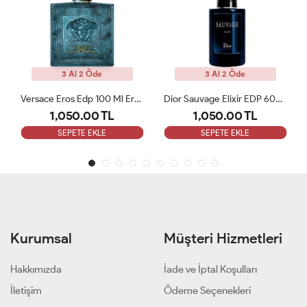
3 Al 2 Öde
3 Al 2 Öde
Versace Eros Edp 100 Ml Erkek Parfüm Tester
Dior Sauvage Elixir EDP 60ML Erkek Parfümü Tester
1,050.00 TL
1,050.00 TL
SEPETE EKLE
SEPETE EKLE
Kurumsal
Müşteri Hizmetleri
Hakkımızda
İade ve İptal Koşulları
İletişim
Ödeme Seçenekleri