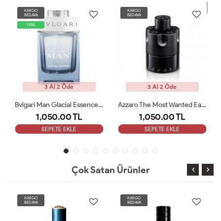
KARGO
KARGO
BEDAVA
BEDAVA
YENİ
3 Al 2 Öde
3 Al 2 Öde
Bvlgari Man Glacial Essence Edp 100 Ml Tester
Azzaro The Most Wanted Eau De Parfum Intense 100 Ml Tester
1,050.00 TL
1,050.00 TL
SEPETE EKLE
SEPETE EKLE
Çok Satan Ürünler
KARGO
KARGO
BEDAVA
BEDAVA