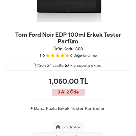
Tom Ford Noir EDP 100ml Erkek Tester
Parfüm
Ürün Kodu:
808
5.0
0
Değerlendirme
Son 24 saatte
31
57
kişi sepete ekledi
13
1,050.00
TL
3 Al 2 Öde
+
Daha Fazla Erkek Tester Parfümleri
Sınırlı Stok