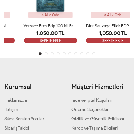
3 Al 2 Öde
3 Al 2 Öde
Versace Eros Edp 100 Ml Erkek Parfüm Tester
Dior Sauvage Elixir EDP 60ML Erkek Parfümü Tester
1,050.00 TL
1,050.00 TL
SEPETE EKLE
SEPETE EKLE
Kurumsal
Müşteri Hizmetleri
Hakkımızda
İade ve İptal Koşulları
İletişim
Ödeme Seçenekleri
Sıkça Sorulan Sorular
Gizlilik ve Güvenlik Politikası
Sipariş Takibi
Kargo ve Taşıma Bilgileri