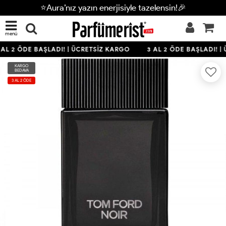
⭐Aura’nız yazın enerjisiyle tazelensin!🎉
menü
AL 2 ÖDE BAŞLADI! | ÜCRETSİZ KARGO
3 AL 2 ÖDE BAŞLADI! |
KARGO
BEDAVA
3 AL 2 ÖDE