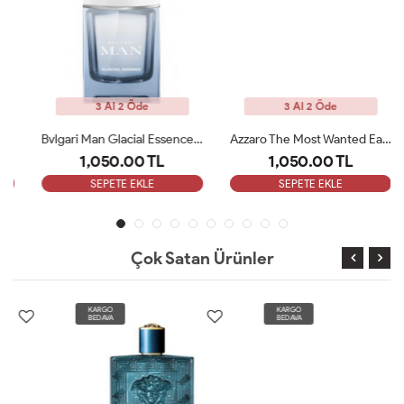
3 Al 2 Öde
3 Al 2 Öde
Bvlgari Man Glacial Essence Edp 100 Ml Tester
Azzaro The Most Wanted Eau De Parfum Intense 100 Ml Tester
1,050.00 TL
1,050.00 TL
SEPETE EKLE
SEPETE EKLE
Çok Satan Ürünler
KARGO
KARGO
BEDAVA
BEDAVA