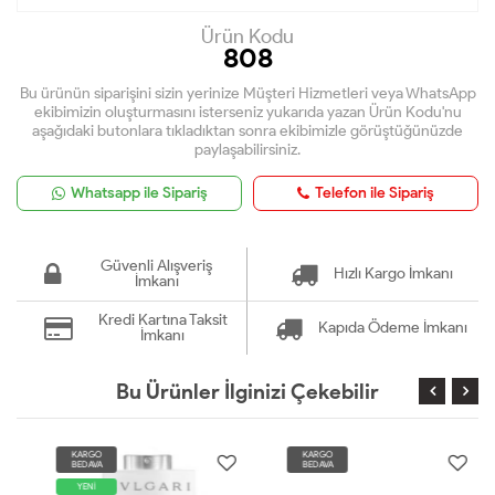
Ürün Kodu
808
Bu ürünün siparişini sizin yerinize Müşteri Hizmetleri veya WhatsApp
ekibimizin oluşturmasını isterseniz yukarıda yazan Ürün Kodu'nu
aşağıdaki butonlara tıkladıktan sonra ekibimizle görüştüğünüzde
paylaşabilirsiniz.
Whatsapp ile Sipariş
Telefon ile Sipariş
Güvenli Alışveriş
Hızlı Kargo İmkanı
İmkanı
Kredi Kartına Taksit
Kapıda Ödeme İmkanı
İmkanı
Bu Ürünler İlginizi Çekebilir
KARGO
KARGO
BEDAVA
BEDAVA
YENİ