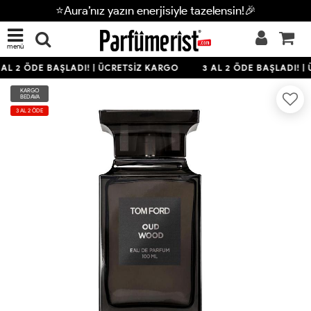
⭐Aura’nız yazın enerjisiyle tazelensin!🎉
menü
AL 2 ÖDE BAŞLADI! | ÜCRETSİZ KARGO
3 AL 2 ÖDE BAŞLADI! |
KARGO
BEDAVA
3 AL 2 ÖDE