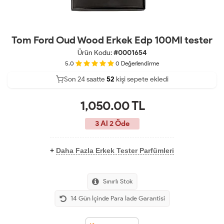
Tom Ford Oud Wood Erkek Edp 100Ml tester
Ürün Kodu:
#0001654
5.0
0
Değerlendirme
Son 24 saatte
24
52
kişi sepete ekledi
13
1,050.00
TL
3 Al 2 Öde
+
Daha Fazla Erkek Tester Parfümleri
Sınırlı Stok
14 Gün İçinde Para İade Garantisi