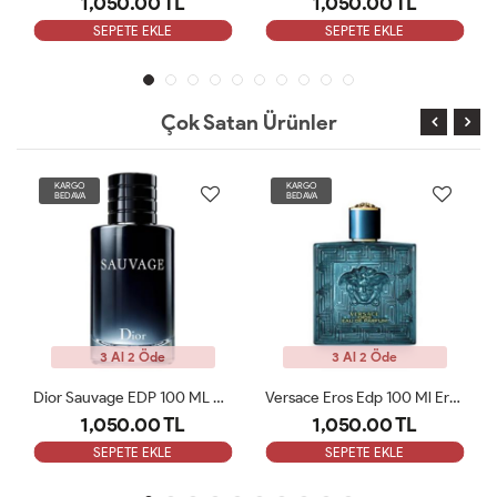
1,050.00 TL
1,050.00 TL
SEPETE EKLE
SEPETE EKLE
Çok Satan Ürünler
KARGO
KARGO
BEDAVA
BEDAVA
3 Al 2 Öde
3 Al 2 Öde
Sauvage EDP 100 ML Erkek Parfüm TESTER
Versace Eros Edp 100 Ml Erkek Parfüm Tester
Dior Sauvage Elixir EDP 60ML Erkek Parfümü Tester
1,050.00 TL
1,050.00 TL
SEPETE EKLE
SEPETE EKLE