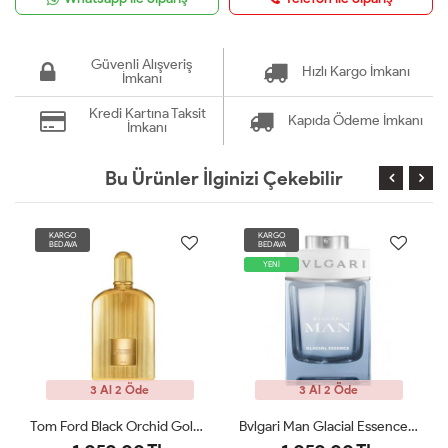
Güvenli Alışveriş
Hızlı Kargo İmkanı
İmkanı
Kredi Kartına Taksit
Kapıda Ödeme İmkanı
İmkanı
Bu Ürünler İlginizi Çekebilir
KARGO
KARGO
BEDAVA
BEDAVA
YENİ
3 Al 2 Öde
3 Al 2 Öde
Bvlgari Man Glacial Essence Edp 100 Ml Tester
Azzaro The Most Wanted Eau De Parfum Intense 100 Ml Tester