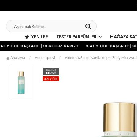
YENILER
TESTER PARFÜMLER
MAĞAZA SAT
L 2 ÖDE BAŞLADI! | ÜCRETSİZ KARGO
3 AL 2 ÖDE BAŞLADI! | ÜC
Anasayfa
Vücut spreyi
Victoria’s Secret vanilla trapic Body Mist 250 
KARGO
BEDAVA
3 AL 2 ÖDE