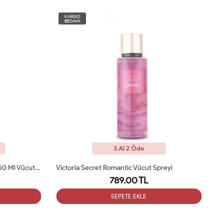
KARGO
BEDAVA
3 Al 2 Öde
reyi
Victoria's Secret Velvet Petals Noir Fragrance Mist 250ml
789.00 TL
SEPETE EKLE