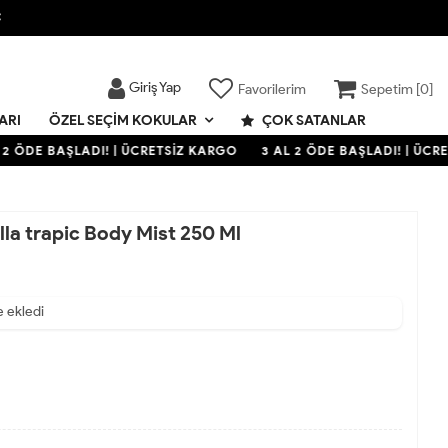

Giriş Yap
Favorilerim
Sepetim [
0
]
ARI
ÇOK SATANLAR
ÖZEL SEÇIM KOKULAR
2 ÖDE BAŞLADI! | ÜCRETSİZ KARGO
3 AL 2 ÖDE BAŞLADI! | ÜCRE
illa trapic Body Mist 250 Ml
e ekledi
ldı