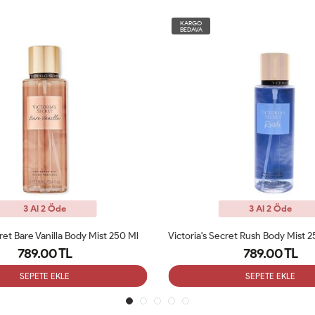
KARGO
BEDAVA
3 Al 2 Öde
3 Al 2 Öde
Victoria's Secret Rush Body Mist 250 Ml Vücut Spreyi
Victoria Secret Romantic Vücut Sp
789.00 TL
789.00 TL
SEPETE EKLE
SEPETE EKLE