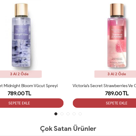
3 Al 2 Öde
3 Al 2 Öde
Victoria’s Secret Strawberries Ve Champagne Body Mist 250 Ml
789.00 TL
789.00 TL
SEPETE EKLE
SEPETE EKLE
Çok Satan Ürünler