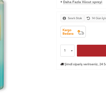
+
Daha Fazla Vücut spreyi
Sınırlı Stok
14 Gün İçi
Şimdi sipariş verirseniz, 24 