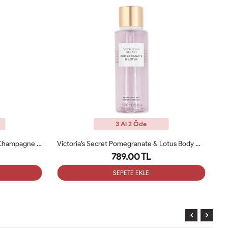
3 Al 2 Öde
Victoria’s Secret Pomegranate & Lotus Body Mist 250 Ml
Victoria's Secret Pure Seduction Body Mist 250 Ml
Vı
789.00 TL
SEPETE EKLE