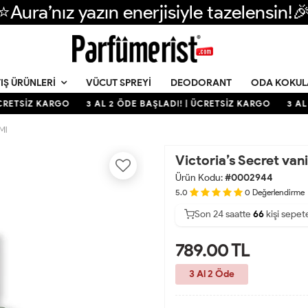
⭐Aura’nız yazın enerjisiyle tazelensin!
VÜCUT SPREYI
DEODORANT
ODA KOKUL
IŞ ÜRÜNLERI
RETSİZ KARGO
3 AL 2 ÖDE BAŞLADI! | ÜCRETSİZ KARGO
3 AL 
Ml
Victoria’s Secret van
Ürün Kodu:
#0002944
5.0
0
Değerlendirme
Son 24 saatte
Son 24 saatte
42
67
29
kişi sepet
kişi satın a
789.00
TL
3 Al 2 Öde