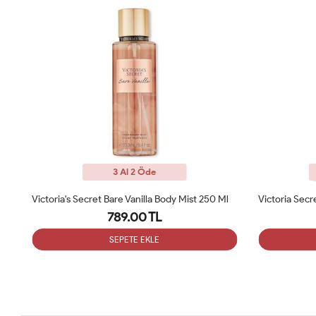
3 Al 2 Öde
l
Victoria Secret Midnight Bloom Vücut Spreyi
789.00 TL
SEPETE EKLE