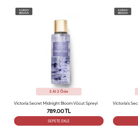
KARGO
KARGO
BEDAVA
BEDAVA
3 Al 2 Öde
Victoria's Secret Bare Vanilla Body Mist 250 Ml
789.00 TL
SEPETE EKLE