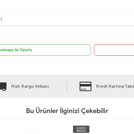
ri
atsapp ile Sipariş
Hızlı Kargo İmkanı
Kredi Kartına Taks
Bu Ürünler İlginizi Çekebilir
KARGO
BEDAVA