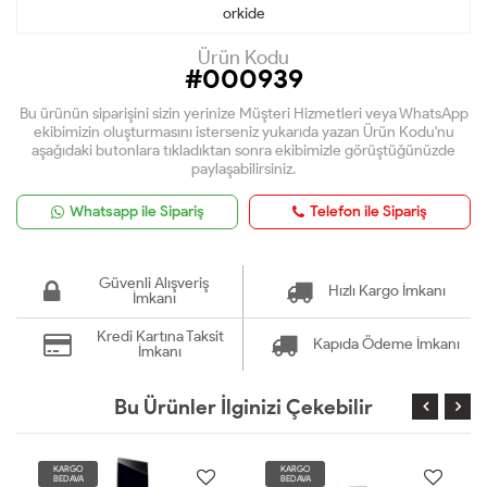
orkide
Ürün Kodu
#000939
Bu ürünün siparişini sizin yerinize Müşteri Hizmetleri veya WhatsApp
ekibimizin oluşturmasını isterseniz yukarıda yazan Ürün Kodu'nu
aşağıdaki butonlara tıkladıktan sonra ekibimizle görüştüğünüzde
paylaşabilirsiniz.
Whatsapp ile Sipariş
Telefon ile Sipariş
Güvenli Alışveriş
Hızlı Kargo İmkanı
İmkanı
Kredi Kartına Taksit
Kapıda Ödeme İmkanı
İmkanı
Bu Ürünler İlginizi Çekebilir
KARGO
KARGO
BEDAVA
BEDAVA