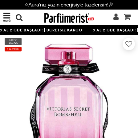
⭐Aura’nız yazın enerjisiyle tazelensin!🎉
menü
 AL 2 ÖDE BAŞLADI! | ÜCRETSİZ KARGO
3 AL 2 ÖDE BAŞLADI! 
KARGO
BEDAVA
3 AL 2 ÖDE