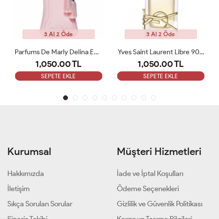
3 Al 2 Öde
3 Al 2 Öde
Yves Saint Laurent Libre 90 ML Bayan Tester Parfüm
Maison Francis Kurkdjian Baccarat Rouge 540 Etrait De 70ml Bayan Tester Parfüm
1,050.00 TL
1,050.00 TL
SEPETE EKLE
SEPETE EKLE
Kurumsal
Müşteri Hizmetleri
Hakkımızda
İade ve İptal Koşulları
İletişim
Ödeme Seçenekleri
Sıkça Sorulan Sorular
Gizlilik ve Güvenlik Politikası
Sipariş Takibi
Kargo ve Taşıma Bilgileri