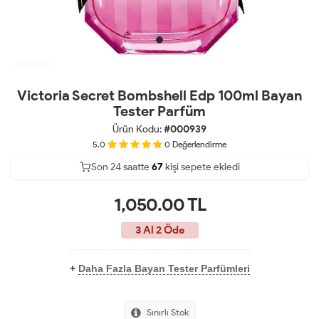
Victoria Secret Bombshell Edp 100ml Bayan
Tester Parfüm
Ürün Kodu:
#000939
5.0
0
Değerlendirme
Son 24 saatte
35
69
kişi sepete ekledi
15
1,050.00
TL
3 Al 2 Öde
+
Daha Fazla Bayan Tester Parfümleri
Sınırlı Stok