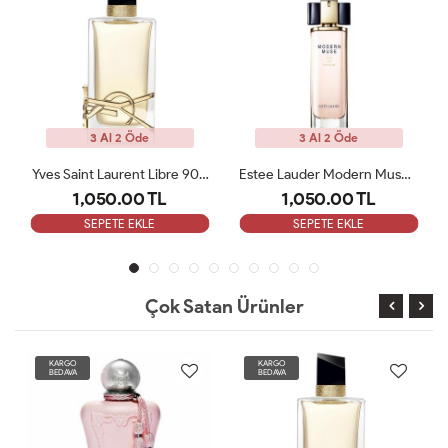
3 Al 2 Öde
3 Al 2 Öde
Estee Lauder Modern Muse Edp 100 Ml Kadın Tester
Narciso Rodriguez For Her Pure Musc EDP 100ML Tester
1,050.00 TL
1,050.00 TL
SEPETE EKLE
SEPETE EKLE
Çok Satan Ürünler
KARGO
KARGO
BEDAVA
BEDAVA