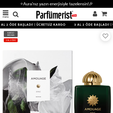
⭐Aura’nız yazın enerjisiyle tazelensin!🎉
menü
 AL 2 ÖDE BAŞLADI! | ÜCRETSİZ KARGO
3 AL 2 ÖDE BAŞLADI! |
KARGO
BEDAVA
3 AL 2 ÖDE