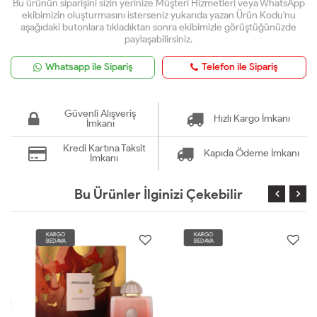
Bu ürünün siparişini sizin yerinize Müşteri Hizmetleri veya WhatsApp
ekibimizin oluşturmasını isterseniz yukarıda yazan Ürün Kodu'nu
aşağıdaki butonlara tıkladıktan sonra ekibimizle görüştüğünüzde
paylaşabilirsiniz.
Whatsapp ile Sipariş
Telefon ile Sipariş
Güvenli Alışveriş
Hızlı Kargo İmkanı
İmkanı
Kredi Kartına Taksit
Kapıda Ödeme İmkanı
İmkanı
Bu Ürünler İlginizi Çekebilir
KARGO
KARGO
BEDAVA
BEDAVA