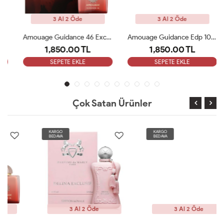
3 Al 2 Öde
3 Al 2 Öde
Amouage Guidance 46 Exceptional Extrait 100ml Kadın Parfüm ARC
Amouage Guidance Edp 100 Ml Bayan Parfüm ARC
1,850.00 TL
1,850.00 TL
SEPETE EKLE
SEPETE EKLE
Çok Satan Ürünler
KARGO
KARGO
BEDAVA
BEDAVA
3 Al 2 Öde
3 Al 2 Öde