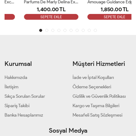
Parfums De Marly Delina Exclusive EDP Kadın 75ml Parfüm ARC
Amouage Guidance Edp 100 Ml Bayan Parfüm ARC
1,400.00 TL
1,850.00 TL
SEPETE EKLE
SEPETE EKLE
Kurumsal
Müşteri Hizmetleri
Hakkımızda
İade ve İptal Koşulları
İletişim
Ödeme Seçenekleri
Sıkça Sorulan Sorular
Gizlilik ve Güvenlik Politikası
Sipariş Takibi
Kargo ve Taşıma Bilgileri
Banka Hesaplarımız
Mesafeli Satış Sözleşmesi
Sosyal Medya