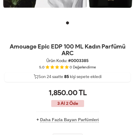
Amouage Epic EDP 100 ML Kadın Parfümü
ARC
Ürün Kodu:
#0003385
5.0
0
Değerlendirme
Son 24 saatte
40
85
kişi sepete ekledi
21
1,850.00
TL
3 Al 2 Öde
+
Daha Fazla Bayan Parfümleri