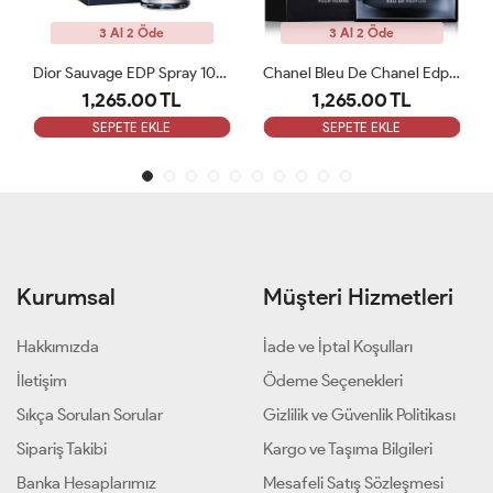
de
3 Al 2 Öde
3 Al 2 Öde
Dior Sauvage EDP Spray 100ML Erkek Parfümü ARC
Chanel Bleu De Chanel Edp 100 Ml ARC
 TL
1,265.00 TL
1,265.00 TL
LE
SEPETE EKLE
SEPETE EKLE
Kurumsal
Müşteri Hizmetleri
Hakkımızda
İade ve İptal Koşulları
İletişim
Ödeme Seçenekleri
Sıkça Sorulan Sorular
Gizlilik ve Güvenlik Politikası
Sipariş Takibi
Kargo ve Taşıma Bilgileri
Banka Hesaplarımız
Mesafeli Satış Sözleşmesi