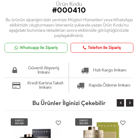
Ürün Kodu
#000410
Bu ürünün siparişini sizin yerinize Müşteri Hizmetleri veya WhatsApp
ekibimizin oluşturmasını isterseniz yukarıda yazan Ürün Kodu'nu
aşağıdaki butonlara tıkladıktan sonra ekibimizle görüştüğünüzde
paylaşabilirsiniz.
Whatsapp ile Sipariş
Telefon ile Sipariş
Güvenli Alışveriş
Hızlı Kargo İmkanı
İmkanı
Kredi Kartına Taksit
Kapıda Ödeme İmkanı
İmkanı
Bu Ürünler İlginizi Çekebilir
KARGO
KARGO
BEDAVA
BEDAVA