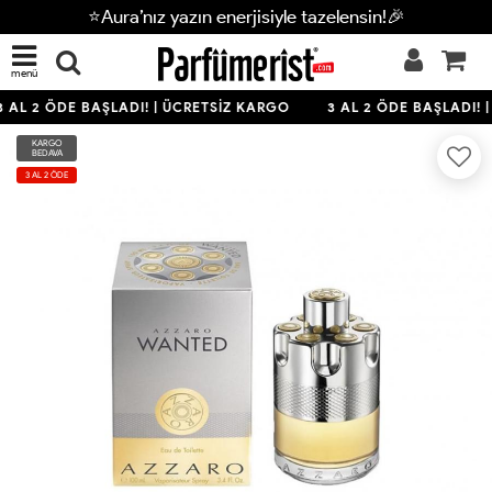
⭐Aura’nız yazın enerjisiyle tazelensin!🎉
menü
 AL 2 ÖDE BAŞLADI! | ÜCRETSİZ KARGO
3 AL 2 ÖDE BAŞLADI! 
KARGO
BEDAVA
3 AL 2 ÖDE