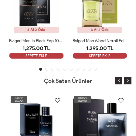
3 Al 2 Öde
3 Al 2 Öde
Bvlgari Man In Black Edp 100 Ml ARC
Bvlgari Man Wood Neroli Edp 100 Ml ARC
Paco Rabanne Invictus EDT Erkek Parfüm 100 Ml ARC
1,295.00 TL
1,350.00 TL
SEPETE EKLE
SEPETE EKLE
Çok Satan Ürünler
KARGO
KARGO
BEDAVA
BEDAVA