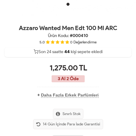
Azzaro Wanted Men Edt 100 Ml ARC
Ürün Kodu:
#000410
5.0
0
Değerlendirme
Son 24 saatte
37
45
15
kişi sepete ekledi
1,275.00
TL
3 Al 2 Öde
+
Daha Fazla Erkek Parfümleri
Sınırlı Stok
14 Gün İçinde Para İade Garantisi