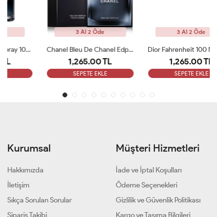
3 Al 2 Öde
3 Al 2 Öde
Chanel Bleu De Chanel Edp 100 Ml ARC
Dior Fahrenheit 100 Ml EDT Erkek Parfüm ARC
1,265.00 TL
1,265.00 TL
SEPETE EKLE
SEPETE EKLE
Kurumsal
Müşteri Hizmetleri
Hakkımızda
İade ve İptal Koşulları
İletişim
Ödeme Seçenekleri
Sıkça Sorulan Sorular
Gizlilik ve Güvenlik Politikası
Sipariş Takibi
Kargo ve Taşıma Bilgileri