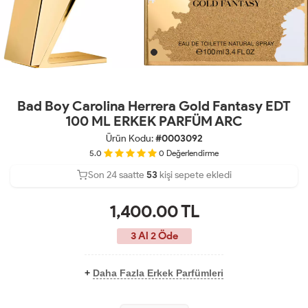
Bad Boy Carolina Herrera Gold Fantasy EDT
100 ML ERKEK PARFÜM ARC
Ürün Kodu:
#0003092
5.0
0
Değerlendirme
Son 24 saatte
Son 24 saatte
43
53
23
kişi sepete ekledi
kişi satın aldı
1,400.00
TL
3 Al 2 Öde
+
Daha Fazla Erkek Parfümleri