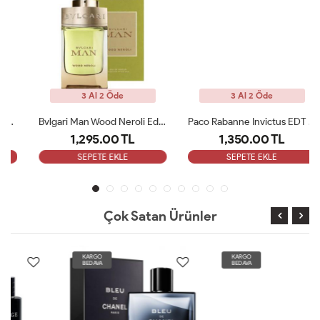
3 Al 2 Öde
3 Al 2 Öde
Bvlgari Man Wood Neroli Edp 100 Ml ARC
Paco Rabanne Invictus EDT Erkek Parfüm 100 Ml ARC
1,295.00 TL
1,350.00 TL
SEPETE EKLE
SEPETE EKLE
Çok Satan Ürünler
KARGO
KARGO
BEDAVA
BEDAVA