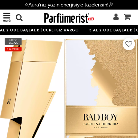
⭐Aura’nız yazın enerjisiyle tazelensin!🎉
menü
AL 2 ÖDE BAŞLADI! | ÜCRETSİZ KARGO
3 AL 2 ÖDE BAŞLADI! | 
KARGO
BEDAVA
3 AL 2 ÖDE