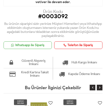
vetiver ile devam eder
.
Ürün Kodu
#0003092
Bu ürünün siparişini sizin yerinize Müşteri Hizmetleri veya WhatsApp
ekibimizin oluşturmasını isterseniz yukarıda yazan Ürün Kodu'nu
aşağıdaki butonlara tıkladıktan sonra ekibimizle görüştüğünüzde
paylaşabilirsiniz.
Whatsapp ile Sipariş
Telefon ile Sipariş
Güvenli Alışveriş
Hızlı Kargo İmkanı
İmkanı
Kredi Kartına Taksit
Kapıda Ödeme İmkanı
İmkanı
Bu Ürünler İlginizi Çekebilir
KARGO
KARGO
BEDAVA
BEDAVA