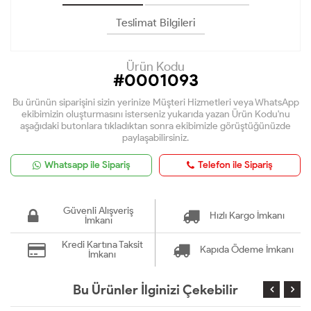
Teslimat Bilgileri
Ürün Kodu
#0001093
Bu ürünün siparişini sizin yerinize Müşteri Hizmetleri veya WhatsApp
ekibimizin oluşturmasını isterseniz yukarıda yazan Ürün Kodu'nu
aşağıdaki butonlara tıkladıktan sonra ekibimizle görüştüğünüzde
paylaşabilirsiniz.
Whatsapp ile Sipariş
Telefon ile Sipariş
Güvenli Alışveriş
Hızlı Kargo İmkanı
İmkanı
Kredi Kartına Taksit
Kapıda Ödeme İmkanı
İmkanı
Bu Ürünler İlginizi Çekebilir