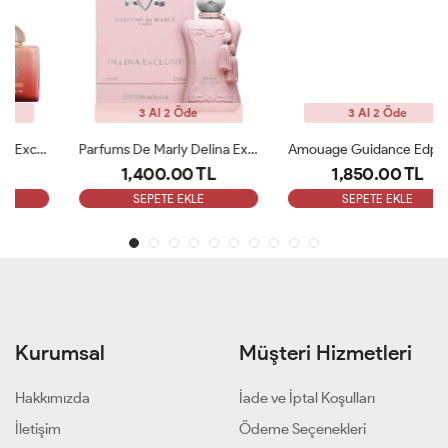
3 Al 2 Öde
3 Al 2 Öde
Parfums De Marly Delina Exclusive EDP Kadın 75ml Parfüm ARC
Amouage Guidance Edp 100 Ml Bayan Parfüm ARC
1,400.00 TL
1,850.00 TL
SEPETE EKLE
SEPETE EKLE
Kurumsal
Müşteri Hizmetleri
Hakkımızda
İade ve İptal Koşulları
İletişim
Ödeme Seçenekleri