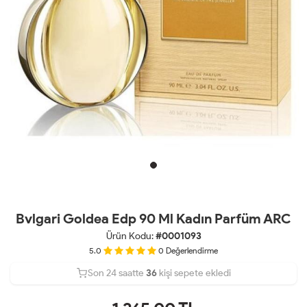
Bvlgari Goldea Edp 90 Ml Kadın Parfüm ARC
Ürün Kodu:
#0001093
5.0
0
Değerlendirme
Son 24 saatte
Son 24 saatte
23
36
kişi sepete ekledi
9
kişi satın aldı