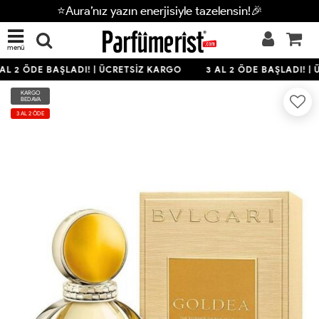
⭐Aura’nız yazın enerjisiyle tazelensin!🎉
menü
AL 2 ÖDE BAŞLADI! | ÜCRETSİZ KARGO
3 AL 2 ÖDE BAŞLADI! | 
KARGO
BEDAVA
3 AL 2 ÖDE