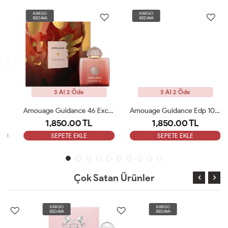
KARGO
KARGO
BEDAVA
BEDAVA
3 Al 2 Öde
3 Al 2 Öde
Amouage Guidance 46 Exceptional Extrait 100ml Kadın Parfüm ARC
Amouage Guidance Edp 100 Ml Bayan Parfüm ARC
1,850.00 TL
1,850.00 TL
SEPETE EKLE
SEPETE EKLE
Çok Satan Ürünler
KARGO
KARGO
BEDAVA
BEDAVA