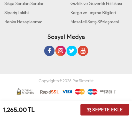
Sıkça Sorulan Sorular
Gizlilik ve Güvenlik Politikası
Sipariş Takibi
Kargo ve Taşıma Bilgileri
Banka Hesaplarımız
Mesafeli Satış Sözleşmesi
Sosyal Medya
Copyrights © 2026 Parfümerist
Geliştir - powered by innovation
1,265.00
TL
SEPETE EKLE
Anasayfa
Üye Girişi
Sepetim
Sipariş Takibi
İletişim