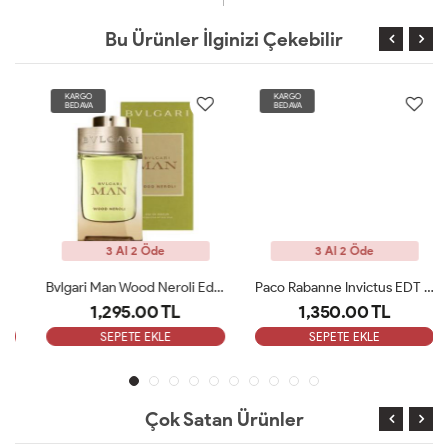
Bu Ürünler İlginizi Çekebilir
KARGO
KARGO
BEDAVA
BEDAVA
3 Al 2 Öde
3 Al 2 Öde
Bvlgari Man Wood Neroli Edp 100 Ml ARC
Paco Rabanne Invictus EDT Erkek Parfüm 100 Ml ARC
1,295.00 TL
1,350.00 TL
SEPETE EKLE
SEPETE EKLE
Çok Satan Ürünler