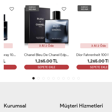
KARGO
KARGO
BEDAVA
BEDAVA
3 Al 2 Öde
3 Al 2 Öde
Chanel Bleu De Chanel Edp 100 Ml ARC
Dior Fahrenheit 100 Ml EDT Erkek Parfüm ARC
1,265.00 TL
1,265.00 TL
SEPETE EKLE
SEPETE EKLE
Kurumsal
Müşteri Hizmetleri