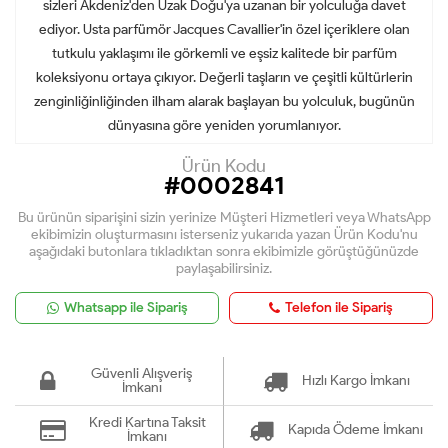
sizleri Akdeniz'den Uzak Doğu'ya uzanan bir yolculuğa davet
ediyor. Usta parfümör Jacques Cavallier'in özel içeriklere olan
tutkulu yaklaşımı ile görkemli ve eşsiz kalitede bir parfüm
koleksiyonu ortaya çıkıyor. Değerli taşların ve çeşitli kültürlerin
zenginliğinliğinden ilham alarak başlayan bu yolculuk, bugünün
dünyasına göre yeniden yorumlanıyor.
Ürün Kodu
#0002841
Bu ürünün siparişini sizin yerinize Müşteri Hizmetleri veya WhatsApp
ekibimizin oluşturmasını isterseniz yukarıda yazan Ürün Kodu'nu
aşağıdaki butonlara tıkladıktan sonra ekibimizle görüştüğünüzde
paylaşabilirsiniz.
Whatsapp ile Sipariş
Telefon ile Sipariş
Güvenli Alışveriş
Hızlı Kargo İmkanı
İmkanı
Kredi Kartına Taksit
Kapıda Ödeme İmkanı
İmkanı