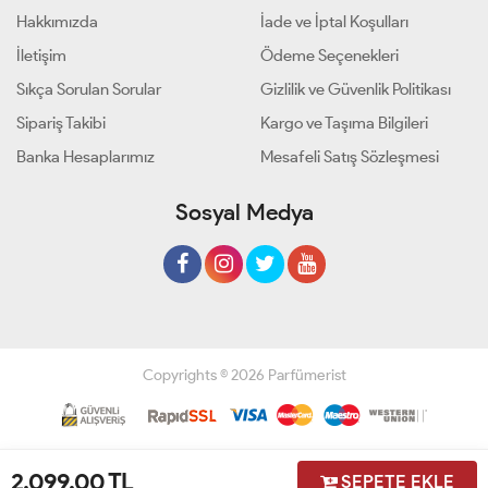
Hakkımızda
İade ve İptal Koşulları
İletişim
Ödeme Seçenekleri
Sıkça Sorulan Sorular
Gizlilik ve Güvenlik Politikası
Sipariş Takibi
Kargo ve Taşıma Bilgileri
Banka Hesaplarımız
Mesafeli Satış Sözleşmesi
Sosyal Medya
Copyrights © 2026 Parfümerist
Geliştir - powered by innovation
2,099.00
TL
SEPETE EKLE