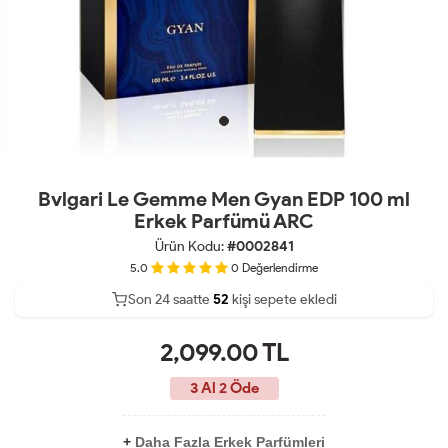
Bvlgari Le Gemme Men Gyan EDP 100 ml
Erkek Parfümü ARC
Ürün Kodu:
#0002841
5.0
0
Değerlendirme
Son 24 saatte
35
52
kişi sepete ekledi
16
2,099.00
TL
3 Al 2 Öde
+
Daha Fazla Erkek Parfümleri