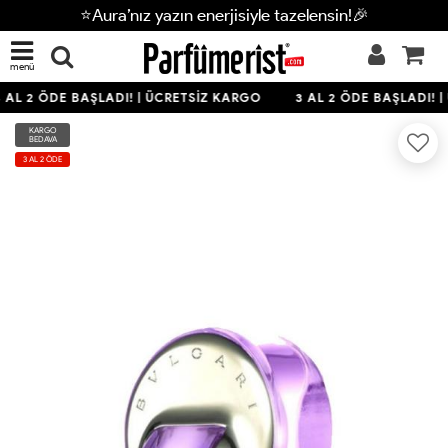
⭐Aura’nız yazın enerjisiyle tazelensin!🎉
menü
 AL 2 ÖDE BAŞLADI! | ÜCRETSİZ KARGO
3 AL 2 ÖDE BAŞLADI! |
KARGO
BEDAVA
3 AL 2 ÖDE