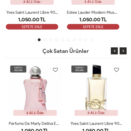
3 Al 2 Öde
3 Al 2 Öde
Estee Lauder Modern Muse Edp 100 Ml Kadın Tester
Narciso Rodriguez For Her Pure Musc EDP 100ML Tester
1,050.00 TL
1,050.00 TL
SEPETE EKLE
SEPETE EKLE
Çok Satan Ürünler
KARGO
KARGO
BEDAVA
BEDAVA
3 Al 2 Öde
3 Al 2 Öde
Yves Saint Laurent Libre 90 ML Bayan Tester Parfüm
Maison Francis Kurkdjian Baccarat Rouge 540 Etrait De 70ml Bayan Tester Parfüm
1,050.00 TL
1,050.00 TL