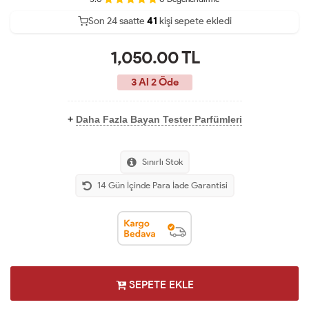
Son 24 saatte
22
43
12
kişi sepete ekledi
1,050.00
TL
3 Al 2 Öde
+
Daha Fazla Bayan Tester Parfümleri
Sınırlı Stok
14 Gün İçinde Para İade Garantisi
SEPETE EKLE