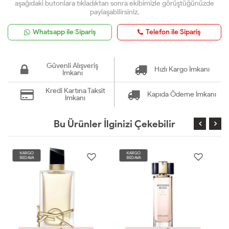
aşağıdaki butonlara tıkladıktan sonra ekibimizle görüştüğünüzde
paylaşabilirsiniz.
Whatsapp ile Sipariş
Telefon ile Sipariş
Güvenli Alışveriş
Hızlı Kargo İmkanı
İmkanı
Kredi Kartına Taksit
Kapıda Ödeme İmkanı
İmkanı
Bu Ürünler İlginizi Çekebilir
KARGO
KARGO
BEDAVA
BEDAVA