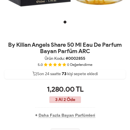
By Kilian Angels Share 50 Ml Eau De Parfum
Bayan Parfüm ARC
Ürün Kodu:
#0002855
5.0
0
Değerlendirme
Son 24 saatte
40
73
29
kişi sepete ekledi
1,280.00
TL
3 Al 2 Öde
+
Daha Fazla Bayan Parfümleri