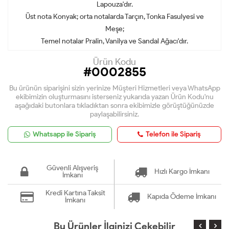
Lapouza'dır.
Üst nota Konyak; orta notalarda Tarçın, Tonka Fasulyesi ve
Meşe;
Temel notalar Pralin, Vanilya ve Sandal Ağacı'dır.
Ürün Kodu
#0002855
Bu ürünün siparişini sizin yerinize Müşteri Hizmetleri veya WhatsApp
ekibimizin oluşturmasını isterseniz yukarıda yazan Ürün Kodu'nu
aşağıdaki butonlara tıkladıktan sonra ekibimizle görüştüğünüzde
paylaşabilirsiniz.
Whatsapp ile Sipariş
Telefon ile Sipariş
Güvenli Alışveriş
Hızlı Kargo İmkanı
İmkanı
Kredi Kartına Taksit
Kapıda Ödeme İmkanı
İmkanı
Bu Ürünler İlginizi Çekebilir