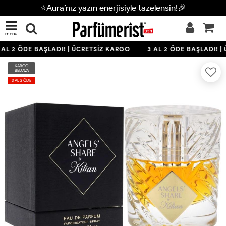
⭐Aura’nız yazın enerjisiyle tazelensin!🎉
menü
AL 2 ÖDE BAŞLADI! | ÜCRETSİZ KARGO
3 AL 2 ÖDE BAŞLADI! |
KARGO
BEDAVA
3 AL 2 ÖDE