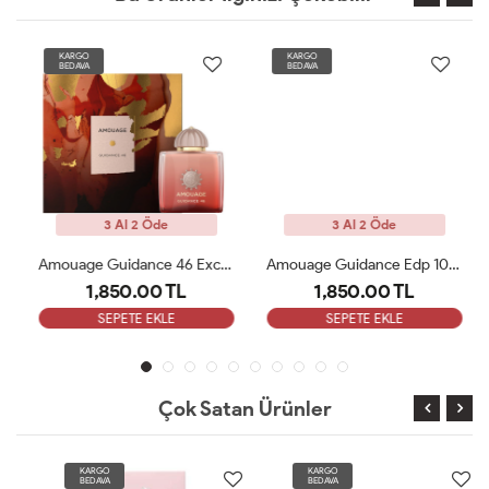
KARGO
KARGO
BEDAVA
BEDAVA
3 Al 2 Öde
3 Al 2 Öde
Amouage Guidance 46 Exceptional Extrait 100ml Kadın Parfüm ARC
Amouage Guidance Edp 100 Ml Bayan Parfüm ARC
1,850.00 TL
1,850.00 TL
SEPETE EKLE
SEPETE EKLE
Çok Satan Ürünler
KARGO
KARGO
BEDAVA
BEDAVA