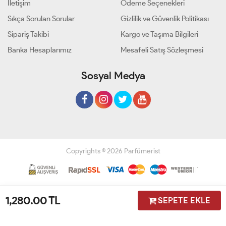
İletişim
Ödeme Seçenekleri
Sıkça Sorulan Sorular
Gizlilik ve Güvenlik Politikası
Sipariş Takibi
Kargo ve Taşıma Bilgileri
Banka Hesaplarımız
Mesafeli Satış Sözleşmesi
Sosyal Medya
Copyrights © 2026 Parfümerist
Geliştir - powered by innovation
1,280.00
TL
SEPETE EKLE
Anasayfa
Üye Girişi
Sepetim
Sipariş Takibi
İletişim