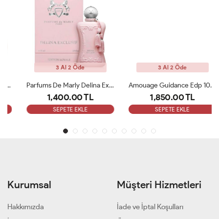
3 Al 2 Öde
3 Al 2 Öde
Parfums De Marly Delina Exclusive EDP Kadın 75ml Parfüm ARC
Amouage Guidance Edp 100 Ml Bayan Parfüm ARC
1,400.00 TL
1,850.00 TL
SEPETE EKLE
SEPETE EKLE
Kurumsal
Müşteri Hizmetleri
Hakkımızda
İade ve İptal Koşulları