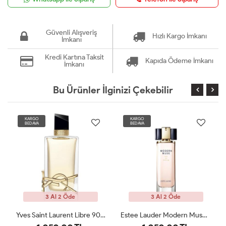
Güvenli Alışveriş
Hızlı Kargo İmkanı
İmkanı
Kredi Kartına Taksit
Kapıda Ödeme İmkanı
İmkanı
Bu Ürünler İlginizi Çekebilir
KARGO
KARGO
BEDAVA
BEDAVA
3 Al 2 Öde
3 Al 2 Öde
Yves Saint Laurent Libre 90 ML Bayan Tester Parfüm
Estee Lauder Modern Muse Edp 100 Ml Kadın Tester
Narciso Rodriguez For Her Pure Musc EDP 100ML Tester