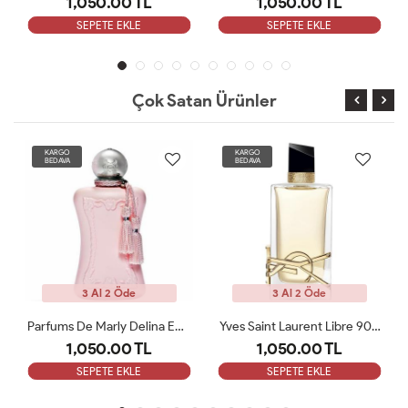
1,050.00 TL
1,050.00 TL
SEPETE EKLE
SEPETE EKLE
Çok Satan Ürünler
RGO
KARGO
KARGO
DAVA
BEDAVA
BEDAVA
3 Al 2 Öde
3 Al 2 Öde
Parfums De Marly Delina EDP 75 Ml Kadın Tester Parfüm
Yves Saint Laurent Libre 90 ML Bayan Tester Parfüm
1,050.00 TL
1,050.00 TL
1,
SEPETE EKLE
SEPETE EKLE
S