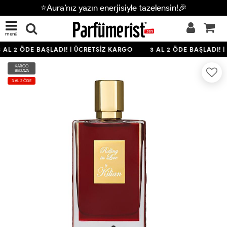
⭐Aura’nız yazın enerjisiyle tazelensin!🎉
menü
 AL 2 ÖDE BAŞLADI! | ÜCRETSİZ KARGO
3 AL 2 ÖDE BAŞLADI! |
KARGO
BEDAVA
3 AL 2 ÖDE