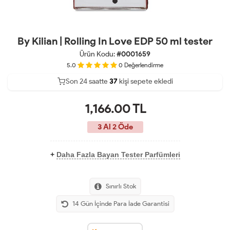
By Kilian | Rolling In Love EDP 50 ml tester
Ürün Kodu:
#0001659
5.0
0
Değerlendirme
Son 24 saatte
28
39
14
kişi sepete ekledi
1,166.00
TL
3 Al 2 Öde
+
Daha Fazla Bayan Tester Parfümleri
Sınırlı Stok
14 Gün İçinde Para İade Garantisi