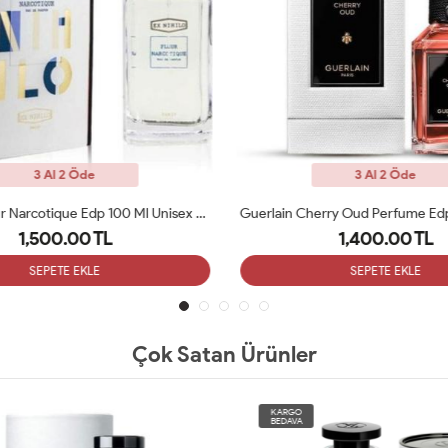
3 Al 2 Öde
3 Al 2 Öde
Ex Nihilo Fleur Narcotique Edp 100 Ml Unisex Parfum ARC
1,500.00 TL
1,400.00 TL
SEPETE EKLE
SEPETE EKLE
Çok Satan Ürünler
KARGO
BEDAVA