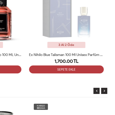
3 Al 2 Öde
Guerlain Cherry Oud Perfume Edp 100 ML Unisex Parfüm ARC
Ex Nihilo Blue Talisman 100 Ml Unisex Parfüm ARC
1,700.00 TL
SEPETE EKLE
KARGO
BEDAVA