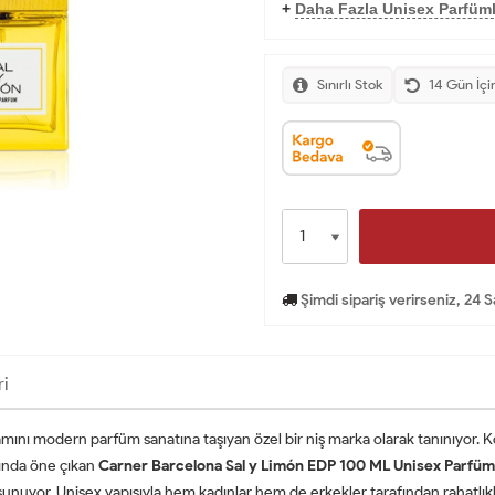
+
Daha Fazla Unisex Parfüml
Sınırlı Stok
14 Gün İçi
Şimdi sipariş verirseniz, 24 
ri
ını modern parfüm sanatına taşıyan özel bir niş marka olarak tanınıyor. K
sında öne çıkan
Carner Barcelona Sal y Limón EDP 100 ML Unisex Parfüm
sunuyor. Unisex yapısıyla hem kadınlar hem de erkekler tarafından rahatlıkl