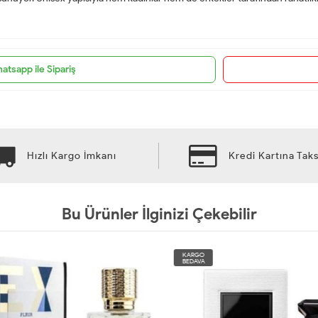
atsapp ile Sipariş
Hızlı Kargo İmkanı
Kredi Kartına Taks
Bu Ürünler İlginizi Çekebilir
KARGO
BEDAVA