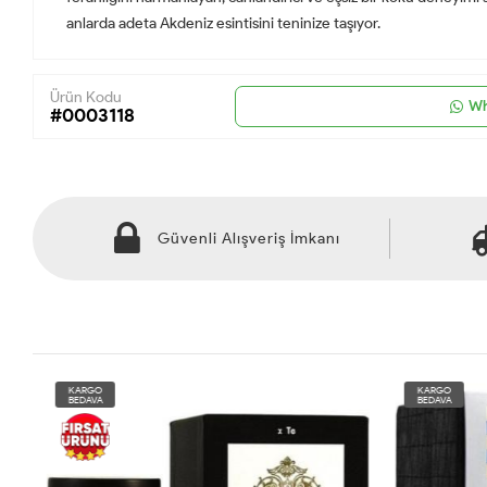
anlarda adeta Akdeniz esintisini teninize taşıyor.
Ürün Kodu
Wh
#0003118
Güvenli Alışveriş İmkanı
KARGO
KARGO
BEDAVA
BEDAVA