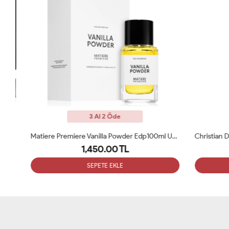
3 Al 2 Öde
ARC
Matiere Premiere Vanilla Powder Edp100ml Unisex Parfüm ARC
1,450.00 TL
SEPETE EKLE