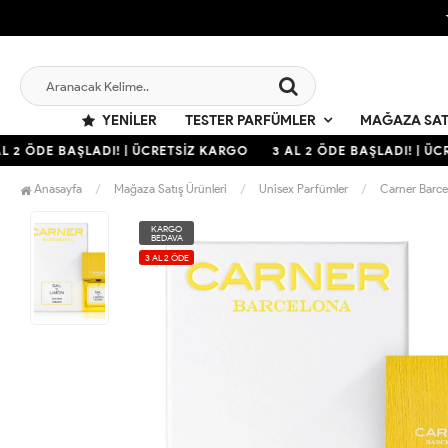
YENILER
TESTER PARFÜMLER
MAĞAZA SAT
 2 ÖDE BAŞLADI! | ÜCRETSİZ KARGO
3 AL 2 ÖDE BAŞLADI! | ÜCR
Anasayfa
Mağaza Satış Ürünleri
Unisex Parfümler
Carner Barc
KARGO
BEDAVA
3 AL 2 ÖDE