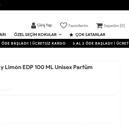

Giriş Yap
Favorilerim
Sepetim [
0
]
ARI
ÇOK SATANLAR
ÖZEL SEÇIM KOKULAR
ÖDE BAŞLADI! | ÜCRETSİZ KARGO
3 AL 2 ÖDE BAŞLADI! | ÜCRETS
l y Limón EDP 100 ML Unisex Parfüm
ldı