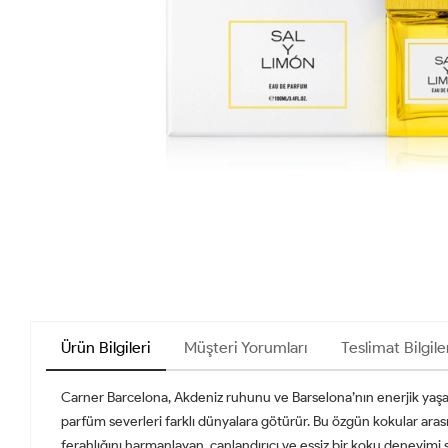
Ürün Bilgileri
Müşteri Yorumları
Teslimat Bilgile
Carner Barcelona, Akdeniz ruhunu ve Barselona’nın enerjik yaşam
parfüm severleri farklı dünyalara götürür. Bu özgün kokular ara
ferahlığını harmanlayan, canlandırıcı ve eşsiz bir koku deneyimi 