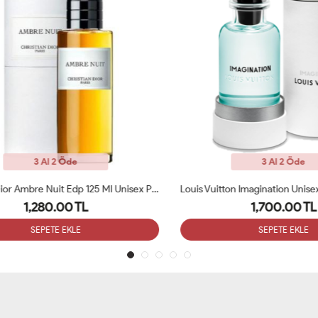
3 Al 2 Öde
3 Al 2 Öde
Christian Dior Ambre Nuit Edp 125 Ml Unisex Parfüm ARC
Louis Vuitton Imagination Unisex
1,280.00 TL
1,700.00 TL
SEPETE EKLE
SEPETE EKLE