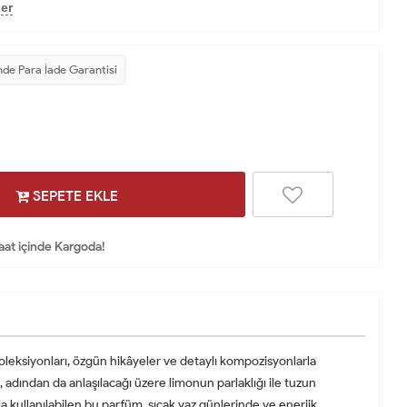
er
nde Para İade Garantisi
SEPETE EKLE
Saat içinde Kargoda!
oleksiyonları, özgün hikâyeler ve detaylı kompozisyonlarla
, adından da anlaşılacağı üzere limonun parlaklığı ile tuzun
a kullanılabilen bu parfüm, sıcak yaz günlerinde ve enerjik