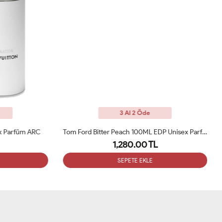
3 Al 2 Öde
 Parfüm ARC
Tom Ford Bitter Peach 100ML EDP Unisex Parfüm ARC
Xe
1,280.00 TL
SEPETE EKLE