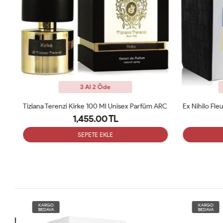
3 Al 2 Öde
üm
Tiziana Terenzi Kirke 100 Ml Unisex Parfüm ARC
1,455.00 TL
SEPETE EKLE
KARGO
KARGO
BEDAVA
BEDAVA