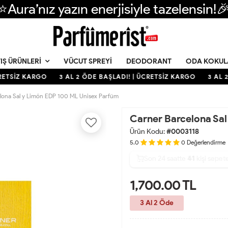
⭐Aura’nız yazın enerjisiyle tazelensin!
VÜCUT SPREYI
DEODORANT
ODA KOKUL
IŞ ÜRÜNLERI
ETSİZ KARGO
3 AL 2 ÖDE BAŞLADI! | ÜCRETSİZ KARGO
3 AL 2 
elona Sal y Limón EDP 100 ML Unisex Parfüm
Carner Barcelona Sa
Ürün Kodu:
#0003118
5.0
0
Değerlendirme
Son 24 saatte
32
41
14
kişi satın a
1,700.00
TL
3 Al 2 Öde