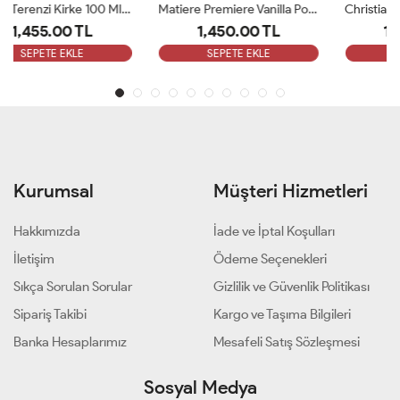
Matiere Premiere Vanilla Powder Edp100ml Unisex Parfüm ARC
Christian Dior Ambre Nuit Edp 125 Ml Unisex Parfüm ARC
1,450.00 TL
1,280.00 TL
SEPETE EKLE
SEPETE EKLE
Kurumsal
Müşteri Hizmetleri
Hakkımızda
İade ve İptal Koşulları
İletişim
Ödeme Seçenekleri
Sıkça Sorulan Sorular
Gizlilik ve Güvenlik Politikası
Sipariş Takibi
Kargo ve Taşıma Bilgileri
Banka Hesaplarımız
Mesafeli Satış Sözleşmesi
Sosyal Medya