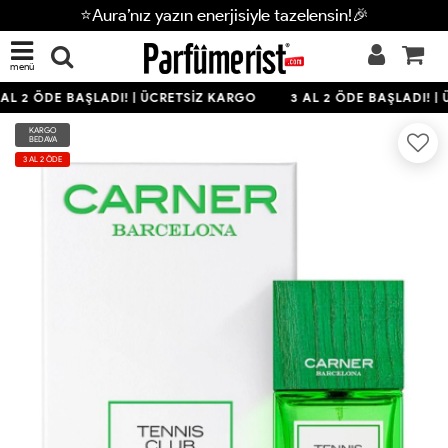
⭐Aura’nız yazın enerjisiyle tazelensin!🎉
menü
AL 2 ÖDE BAŞLADI! | ÜCRETSİZ KARGO
3 AL 2 ÖDE BAŞLADI! |
KARGO
BEDAVA
3 AL 2 ÖDE