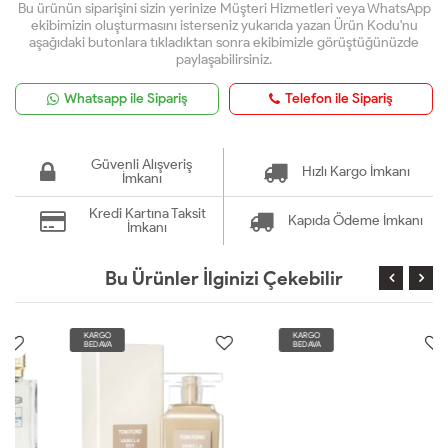
Bu ürünün siparişini sizin yerinize Müşteri Hizmetleri veya WhatsApp
ekibimizin oluşturmasını isterseniz yukarıda yazan Ürün Kodu'nu
aşağıdaki butonlara tıkladıktan sonra ekibimizle görüştüğünüzde
paylaşabilirsiniz.
Whatsapp ile Sipariş
Telefon ile Sipariş
Güvenli Alışveriş
Hızlı Kargo İmkanı
İmkanı
Kredi Kartına Taksit
Kapıda Ödeme İmkanı
İmkanı
Bu Ürünler İlginizi Çekebilir
KARGO
KARGO
BEDAVA
BEDAVA