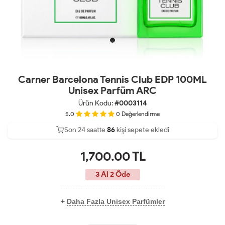
Carner Barcelona Tennis Club EDP 100ML
Unisex Parfüm ARC
Ürün Kodu:
#0003114
5.0
0
Değerlendirme
Son 24 saatte
Son 24 saatte
45
86
25
kişi sepete ekledi
kişi satın aldı
1,700.00
TL
3 Al 2 Öde
+
Daha Fazla Unisex Parfümler