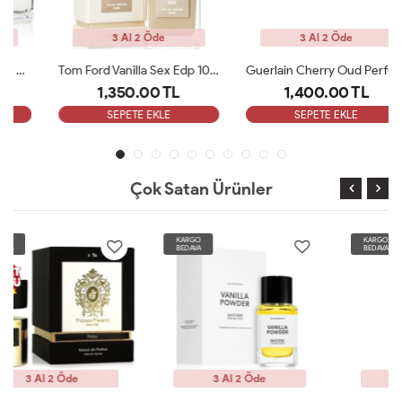
3 Al 2 Öde
3 Al 2 Öde
Tom Ford Vanilla Sex Edp 100 Ml Unisex Parfüm
Guerlain Cherry Oud Perfume Edp 100 ML Unisex Parfüm ARC
1,350.00 TL
1,400.00 TL
SEPETE EKLE
SEPETE EKLE
Çok Satan Ürünler
KARGO
KARGO
BEDAVA
BEDAVA
3 Al 2 Öde
3 Al 2 Öde