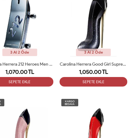
3 Al 2 Öde
3 Al 2 Öde
Carolina Herrera 212 Heroes Men EDT 90 Ml Erkek Parfümü Tester
Carolina Herrera Good Girl Supreme EDP 80ML Kadın Parfümü Tester
1,070.00 TL
1,050.00 TL
SEPETE EKLE
SEPETE EKLE
O
KARGO
A
BEDAVA