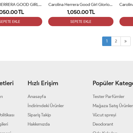
CAROLINA HERRERA GOOD GIRL SUPERSTARS Collector Edition 2021 Eau De Parfum Spray 80 Ml Tester
Carolina Herrera Good Girl Glorious Gold Bayan Parfüm Tester
,050.00 TL
1,050.00 TL
SEPETE EKLE
SEPETE EKLE
1
2
tleri
Hızlı Erişim
Popüler Katego
rı
Anasayfa
Tester Parfümler
i
İndirimdeki Ürünler
Mağaza Satış Ürünler
olitikası
Sipariş Takip
Vücut spreyi
ileri
Hakkımızda
Deodorant