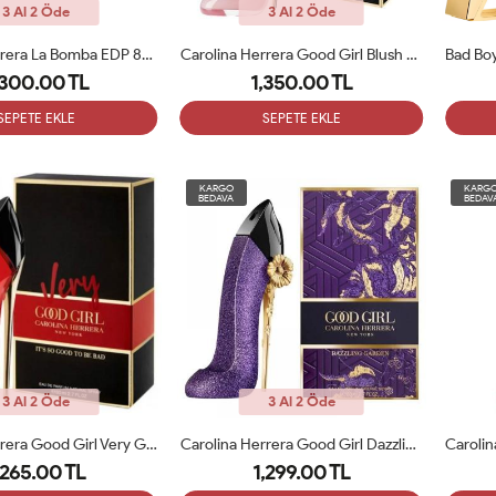
3 Al 2 Öde
3 Al 2 Öde
Carolina Herrera La Bomba EDP 80 Ml Kadın Parfüm ARC
Carolina Herrera Good Girl Blush Elixir EDP 80ML Kadın Parfüm ARC
,300.00 TL
1,350.00 TL
SEPETE EKLE
SEPETE EKLE
KARGO
KARG
BEDAVA
BEDAV
3 Al 2 Öde
3 Al 2 Öde
Carolina Herrera Good Girl Very Good Girl EDP 80ML Kadın Parfümü ARC
Carolina Herrera Good Girl Dazzling Garden Edp 80 Ml Kadın Parfümü ARC
,265.00 TL
1,299.00 TL