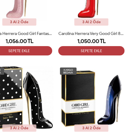
3 Al 2 Öde
3 Al 2 Öde
Carolina Herrera Good Girl Fantastic Pink 80 Ml Tester
Carolina Herrera Very Good Girl 80 Ml Tester
1,056.00 TL
1,050.00 TL
SEPETE EKLE
SEPETE EKLE
O
KARGO
A
BEDAVA
3 Al 2 Öde
3 Al 2 Öde