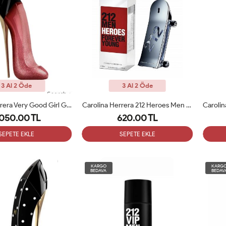
3 Al 2 Öde
3 Al 2 Öde
Carolina Herrera Very Good Girl Glam Parfum 80 Ml Tester
Carolina Herrera 212 Heroes Men EDT 90 Ml Erkek Parfümü Arc
,050.00 TL
620.00 TL
SEPETE EKLE
SEPETE EKLE
KARGO
KARG
BEDAVA
BEDAV