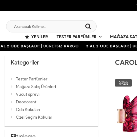
YENILER
TESTER PARFÜMLER
MAĞAZA SAT
L 2 ÖDE BAŞLADI! | ÜCRETSİZ KARGO
3 AL 2 ÖDE BAŞLADI! | ÜC
CAROL
Kategoriler
Tester Parfümler
KARGO
BEDAVA
Mağaza Satış Ürünleri
Vücut spreyi
Deodorant
Oda Kokuları
Özel Seçim Kokular
Filtreleme