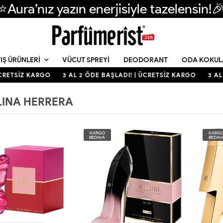
⭐Aura’nız yazın enerjisiyle tazelensin!
VÜCUT SPREYI
DEODORANT
ODA KOKUL
IŞ ÜRÜNLERI
RETSİZ KARGO
3 AL 2 ÖDE BAŞLADI! | ÜCRETSİZ KARGO
3 AL 
INA HERRERA
KARGO
KARG
BEDAVA
BEDAV