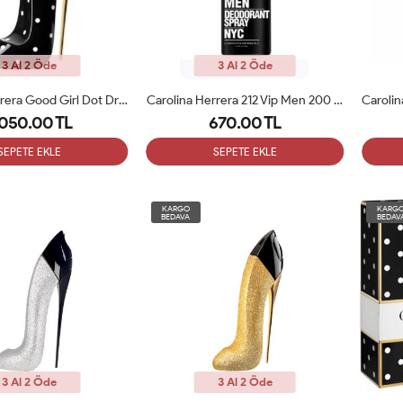
3 Al 2 Öde
3 Al 2 Öde
Carolina Herrera Good Girl Dot Drama 80 Ml Edp Bayan Tester Parfüm
Carolina Herrera 212 Vip Men 200 Ml Erkek Deodorant
,050.00 TL
670.00 TL
SEPETE EKLE
SEPETE EKLE
KARGO
KARG
BEDAVA
BEDAV
3 Al 2 Öde
3 Al 2 Öde