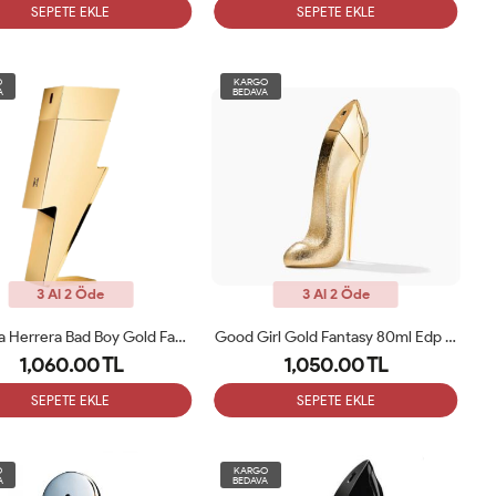
SEPETE EKLE
SEPETE EKLE
O
KARGO
A
BEDAVA
3 Al 2 Öde
3 Al 2 Öde
Carolina Herrera Bad Boy Gold Fantasy EDP 100ml Erkek Tester Parfüm
Good Girl Gold Fantasy 80ml Edp Bayan Tester Parfüm
1,060.00 TL
1,050.00 TL
SEPETE EKLE
SEPETE EKLE
O
KARGO
A
BEDAVA