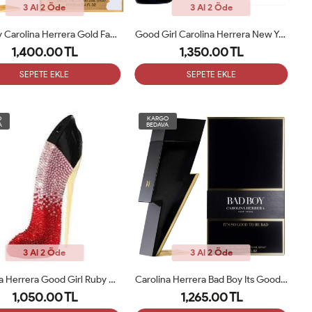
3 Al 2 Öde
3 Al 2 Öde
Bad Boy Carolina Herrera Gold Fantasy EDT 100 ML ERKEK PARFÜM ARC
Good Girl Carolina Herrera New York Bowtastic Edp 80 Ml Bayan Parfüm ARC
1,400.00 TL
1,350.00 TL
SEPETE EKLE
SEPETE EKLE
O
KARGO
A
BEDAVA
3 Al 2 Öde
3 Al 2 Öde
Carolina Herrera Good Girl Ruby Sparkle EDP 80ml Kadın Parfüm Tester
Carolina Herrera Bad Boy Its Good To Be Bad EDT 100 Ml Erkek Parfümü ARC
1,050.00 TL
1,265.00 TL