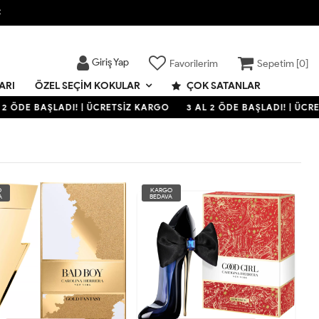

Giriş Yap
Favorilerim
Sepetim [
0
]
ARI
ÇOK SATANLAR
ÖZEL SEÇIM KOKULAR
2 ÖDE BAŞLADI! | ÜCRETSİZ KARGO
3 AL 2 ÖDE BAŞLADI! | ÜCRE
O
KARGO
A
BEDAVA