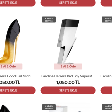
SEPETE EKLE
SEPETE EKLE
KARGO
KARG
BEDAVA
BEDAV
3 Al 2 Öde
3 Al 2 Öde
Carolina Herrera Good Girl Midnight EDP 80ml Bayan Tester Parfüm
Carolina Herrera Bad Boy Superstars EDT 100ml Erkek Tester Parfüm
,050.00 TL
1,050.00 TL
SEPETE EKLE
SEPETE EKLE
KARGO
KARG
BEDAVA
BEDAV