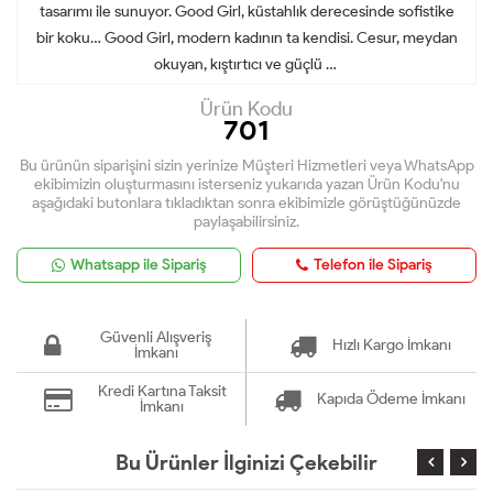
tasarımı ile sunuyor. Good Girl, küstahlık derecesinde sofistike
bir koku… Good Girl, modern kadının ta kendisi. Cesur, meydan
okuyan, kıştırtıcı ve güçlü …
Ürün Kodu
701
Bu ürünün siparişini sizin yerinize Müşteri Hizmetleri veya WhatsApp
ekibimizin oluşturmasını isterseniz yukarıda yazan Ürün Kodu'nu
aşağıdaki butonlara tıkladıktan sonra ekibimizle görüştüğünüzde
paylaşabilirsiniz.
Whatsapp ile Sipariş
Telefon ile Sipariş
Güvenli Alışveriş
Hızlı Kargo İmkanı
İmkanı
Kredi Kartına Taksit
Kapıda Ödeme İmkanı
İmkanı
Bu Ürünler İlginizi Çekebilir