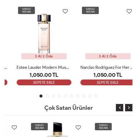
KARGO
KARGO
BEDAVA
BEDAVA
3 Al 2 Öde
3 Al 2 Öde
Estee Lauder Modern Muse Edp 100 Ml Kadın Tester
Narciso Rodriguez For Her Pure Musc EDP 100ML Tester
1,050.00 TL
1,050.00 TL
SEPETE EKLE
SEPETE EKLE
Çok Satan Ürünler
KARGO
KARGO
BEDAVA
BEDAVA