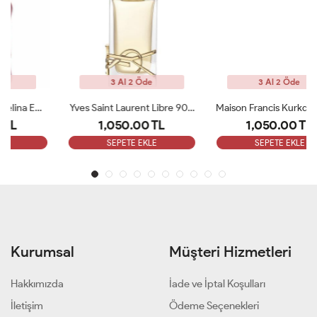
3 Al 2 Öde
3 Al 2 Öde
Yves Saint Laurent Libre 90 ML Bayan Tester Parfüm
Maison Francis Kurkdjian Baccarat Rouge 540 Etrait De 70ml Bayan Tester Parfüm
1,050.00 TL
1,050.00 TL
SEPETE EKLE
SEPETE EKLE
Kurumsal
Müşteri Hizmetleri
Hakkımızda
İade ve İptal Koşulları
İletişim
Ödeme Seçenekleri