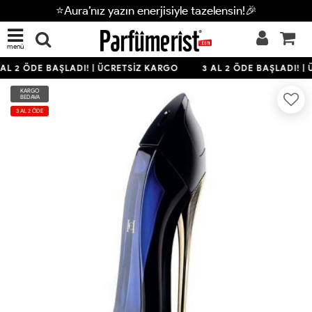
⭐Aura’nız yazın enerjisiyle tazelensin!🎉
menü
AL 2 ÖDE BAŞLADI! | ÜCRETSİZ KARGO
3 AL 2 ÖDE BAŞLADI! |
KARGO
BEDAVA
3 AL 2 ÖDE