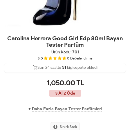
Carolina Herrera Good Girl Edp 80ml Bayan
Tester Parfüm
Ürün Kodu:
701
5.0
0
Değerlendirme
Son 24 saatte
Son 24 saatte
43
51
kişi sepete ekledi
16
kişi satın aldı
1,050.00
TL
3 Al 2 Öde
+
Daha Fazla Bayan Tester Parfümleri
Sınırlı Stok