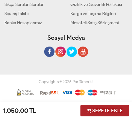
Sıkça Sorulan Sorular
Gizlilik ve Güvenlik Politikası
Sipariş Takibi
Kargo ve Taşıma Bilgileri
Banka Hesaplarımız
Mesafeli Satış Sözleşmesi
Sosyal Medya
Copyrights © 2026 Parfümerist
Geliştir - powered by innovation
1,050.00
TL
SEPETE EKLE
Anasayfa
Üye Girişi
Sepetim
Sipariş Takibi
İletişim