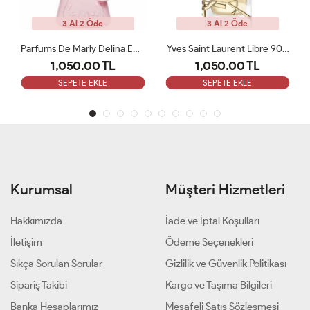
3 Al 2 Öde
3 Al 2 Öde
Parfums De Marly Delina EDP 75 Ml Kadın Tester Parfüm
Yves Saint Laurent Libre 90 ML Bayan Tester Parfüm
Maison Francis Kurkdjian Baccarat Rouge 
1,050.00 TL
1,050.00 TL
SEPETE EKLE
SEPETE EKLE
Kurumsal
Müşteri Hizmetleri
Hakkımızda
İade ve İptal Koşulları
İletişim
Ödeme Seçenekleri
Sıkça Sorulan Sorular
Gizlilik ve Güvenlik Politikası
Sipariş Takibi
Kargo ve Taşıma Bilgileri
Banka Hesaplarımız
Mesafeli Satış Sözleşmesi