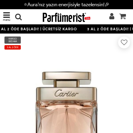
⭐Aura’nız yazın enerjisiyle tazelensin!🎉
menü
 AL 2 ÖDE BAŞLADI! | ÜCRETSİZ KARGO
3 AL 2 ÖDE BAŞLADI! |
KARGO
BEDAVA
3 AL 2 ÖDE