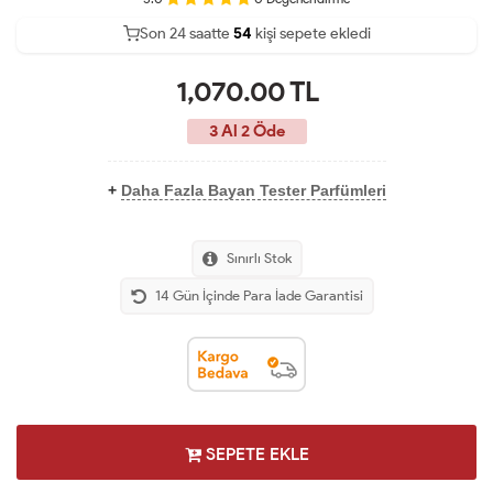
Son 24 saatte
35
54
17
kişi sepete ekledi
1,070.00
TL
3 Al 2 Öde
+
Daha Fazla Bayan Tester Parfümleri
Sınırlı Stok
14 Gün İçinde Para İade Garantisi
SEPETE EKLE