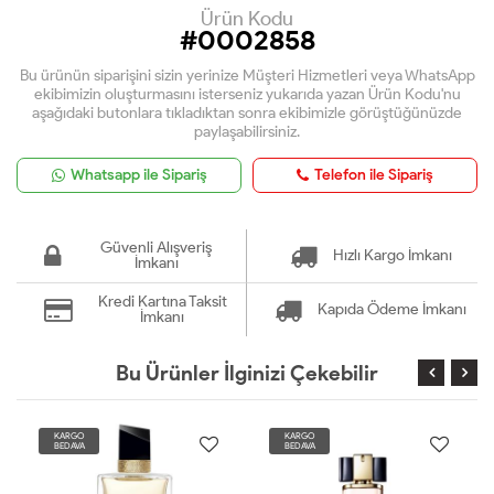
Ürün Kodu
#0002858
Bu ürünün siparişini sizin yerinize Müşteri Hizmetleri veya WhatsApp
ekibimizin oluşturmasını isterseniz yukarıda yazan Ürün Kodu'nu
aşağıdaki butonlara tıkladıktan sonra ekibimizle görüştüğünüzde
paylaşabilirsiniz.
Whatsapp ile Sipariş
Telefon ile Sipariş
Güvenli Alışveriş
Hızlı Kargo İmkanı
İmkanı
Kredi Kartına Taksit
Kapıda Ödeme İmkanı
İmkanı
Bu Ürünler İlginizi Çekebilir
KARGO
KARGO
BEDAVA
BEDAVA