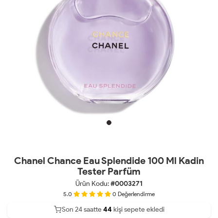
Chanel Chance Eau Splendide 100 Ml Kadin
Tester Parfüm
Ürün Kodu:
#0003271
5.0
0
Değerlendirme
Son 24 saatte
26
44
10
kişi sepete ekledi