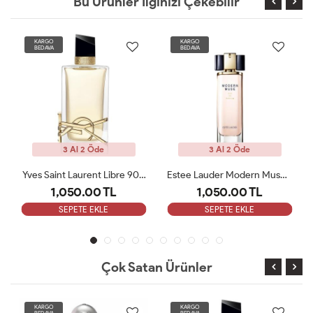
Bu Ürünler İlginizi Çekebilir
KARGO
KARGO
BEDAVA
BEDAVA
3 Al 2 Öde
3 Al 2 Öde
Yves Saint Laurent Libre 90 ML Bayan Tester Parfüm
Estee Lauder Modern Muse Edp 100 Ml Kadın Tester
Narciso Rodriguez For Her Pure Musc EDP 100ML Tester
1,050.00 TL
1,050.00 TL
SEPETE EKLE
SEPETE EKLE
Çok Satan Ürünler
KARGO
KARGO
BEDAVA
BEDAVA