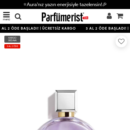
⭐Aura’nız yazın enerjisiyle tazelensin!🎉
menü
 AL 2 ÖDE BAŞLADI! | ÜCRETSİZ KARGO
3 AL 2 ÖDE BAŞLADI! |
KARGO
BEDAVA
3 AL 2 ÖDE