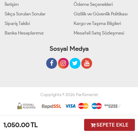
İletişim
Ödeme Seçenekleri
Sıkça Sorulan Sorular
Gizlilik ve Güvenlik Politikası
Sipariş Takibi
Kargo ve Taşıma Bilgileri
Banka Hesaplarımız
Mesafeli Satış Sözleşmesi
Sosyal Medya
Copyrights © 2026 Parfümerist
Geliştir - powered by innovation
1,050.00
TL
SEPETE EKLE
Anasayfa
Üye Girişi
Sepetim
Sipariş Takibi
İletişim