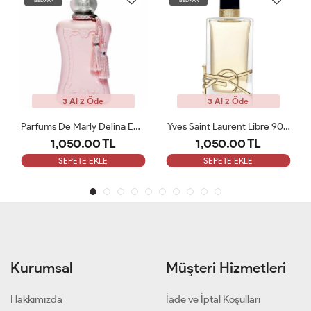
de
3 Al 2 Öde
3 Al 2 Öde
Parfums De Marly Delina EDP 75 Ml Kadın Tester Parfüm
Yves Saint Laurent Libre 90 ML Bayan Tester Parfüm
 TL
1,050.00 TL
1,050.00 TL
LE
SEPETE EKLE
SEPETE EKLE
Kurumsal
Müşteri Hizmetleri
Hakkımızda
İade ve İptal Koşulları