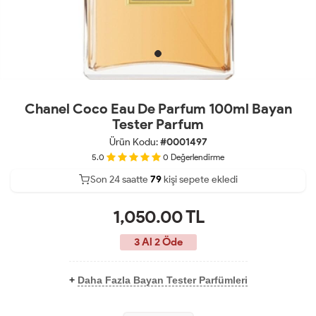
Chanel Coco Eau De Parfum 100ml Bayan
Tester Parfum
Ürün Kodu:
#0001497
5.0
0
Değerlendirme
Son 24 saatte
36
79
kişi sepete ekledi
17
1,050.00
TL
3 Al 2 Öde
+
Daha Fazla Bayan Tester Parfümleri