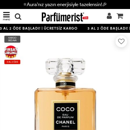
⭐Aura’nız yazın enerjisiyle tazelensin!🎉
menü
3 AL 2 ÖDE BAŞLADI! | ÜCRETSİZ KARGO
3 AL 2 ÖDE BAŞLADI! 
KARGO
BEDAVA
3 AL 2 ÖDE