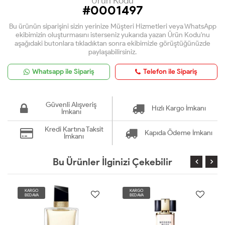
Ürün Kodu
#0001497
Bu ürünün siparişini sizin yerinize Müşteri Hizmetleri veya WhatsApp
ekibimizin oluşturmasını isterseniz yukarıda yazan Ürün Kodu'nu
aşağıdaki butonlara tıkladıktan sonra ekibimizle görüştüğünüzde
paylaşabilirsiniz.
Whatsapp ile Sipariş
Telefon ile Sipariş
Güvenli Alışveriş
Hızlı Kargo İmkanı
İmkanı
Kredi Kartına Taksit
Kapıda Ödeme İmkanı
İmkanı
Bu Ürünler İlginizi Çekebilir
KARGO
KARGO
BEDAVA
BEDAVA