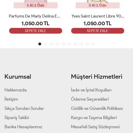
3 Al 2 Öde
3 Al 2 Öde
Parfums De Marly Delina EDP 75 Ml Kadın Tester Parfüm
Yves Saint Laurent Libre 90 ML Bayan Tester Parfüm
1,050.00 TL
1,050.00 TL
SEPETE EKLE
SEPETE EKLE
Kurumsal
Müşteri Hizmetleri
Hakkımızda
İade ve İptal Koşulları
İletişim
Ödeme Seçenekleri
Sıkça Sorulan Sorular
Gizlilik ve Güvenlik Politikası
Sipariş Takibi
Kargo ve Taşıma Bilgileri
Banka Hesaplarımız
Mesafeli Satış Sözleşmesi