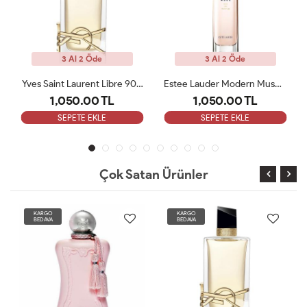
3 Al 2 Öde
3 Al 2 Öde
Yves Saint Laurent Libre 90 ML Bayan Tester Parfüm
Estee Lauder Modern Muse Edp 100 Ml Kadın Tester
1,050.00 TL
1,050.00 TL
SEPETE EKLE
SEPETE EKLE
Çok Satan Ürünler
KARGO
KARGO
BEDAVA
BEDAVA