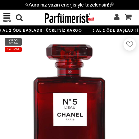
⭐Aura’nız yazın enerjisiyle tazelensin!🎉
menü
 AL 2 ÖDE BAŞLADI! | ÜCRETSİZ KARGO
3 AL 2 ÖDE BAŞLADI! 
KARGO
BEDAVA
3 AL 2 ÖDE