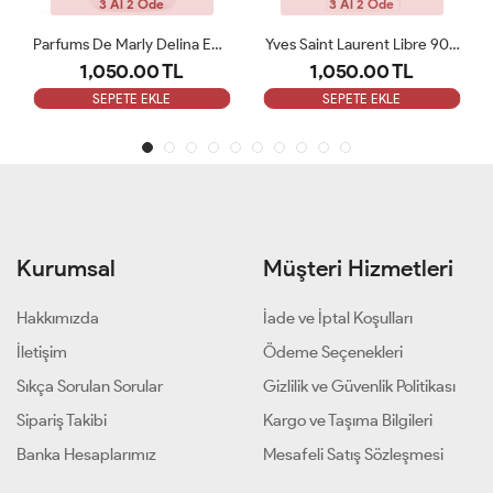
3 Al 2 Öde
3 Al 2 Öde
Parfums De Marly Delina EDP 75 Ml Kadın Tester Parfüm
Yves Saint Laurent Libre 90 ML Bayan Tester Parfüm
L
1,050.00 TL
1,050.00 TL
SEPETE EKLE
SEPETE EKLE
Kurumsal
Müşteri Hizmetleri
Hakkımızda
İade ve İptal Koşulları
İletişim
Ödeme Seçenekleri
Sıkça Sorulan Sorular
Gizlilik ve Güvenlik Politikası
Sipariş Takibi
Kargo ve Taşıma Bilgileri
Banka Hesaplarımız
Mesafeli Satış Sözleşmesi