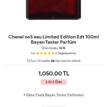
Chanel no5 eau Limited Edition Edt 100ml
Bayan Tester Parfüm
Ürün Kodu:
1615
5.0
0
Değerlendirme
Son 24 saatte
42
67
23
kişi sepete ekledi
1,050.00
TL
3 Al 2 Öde
+
Daha Fazla Bayan Tester Parfümleri