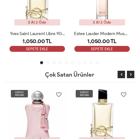
3 Al 2 Öde
3 Al 2 Öde
Yves Saint Laurent Libre 90 ML Bayan Tester Parfüm
Estee Lauder Modern Muse Edp 100 Ml Kadın Tester
Narciso Rodriguez For Her Pure Musc EDP 100ML Tester
1,050.00 TL
1,050.00 TL
SEPETE EKLE
SEPETE EKLE
Çok Satan Ürünler
KARGO
KARGO
BEDAVA
BEDAVA