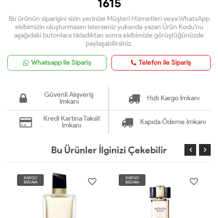
1615
Bu ürünün siparişini sizin yerinize Müşteri Hizmetleri veya WhatsApp
ekibimizin oluşturmasını isterseniz yukarıda yazan Ürün Kodu'nu
aşağıdaki butonlara tıkladıktan sonra ekibimizle görüştüğünüzde
paylaşabilirsiniz.
Whatsapp ile Sipariş
Telefon ile Sipariş
Güvenli Alışveriş
Hızlı Kargo İmkanı
İmkanı
Kredi Kartına Taksit
Kapıda Ödeme İmkanı
İmkanı
Bu Ürünler İlginizi Çekebilir
KARGO
KARGO
BEDAVA
BEDAVA