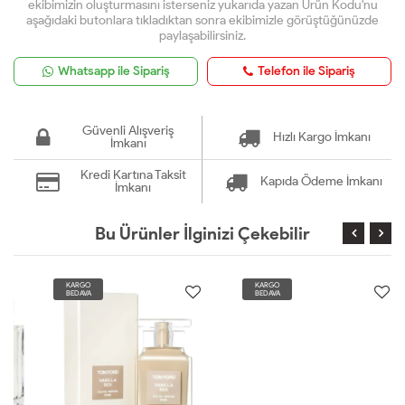
ekibimizin oluşturmasını isterseniz yukarıda yazan Ürün Kodu'nu
aşağıdaki butonlara tıkladıktan sonra ekibimizle görüştüğünüzde
paylaşabilirsiniz.
Whatsapp ile Sipariş
Telefon ile Sipariş
Güvenli Alışveriş
Hızlı Kargo İmkanı
İmkanı
Kredi Kartına Taksit
Kapıda Ödeme İmkanı
İmkanı
Bu Ürünler İlginizi Çekebilir
KARGO
KARGO
BEDAVA
BEDAVA