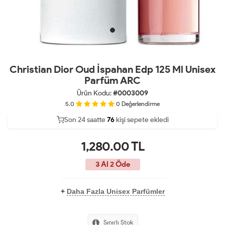
Christian Dior Oud İspahan Edp 125 Ml Unisex
Parfüm ARC
Ürün Kodu:
#0003009
5.0
0
Değerlendirme
Son 24 saatte
36
76
25
kişi sepete ekledi
1,280.00
TL
3 Al 2 Öde
+
Daha Fazla Unisex Parfümler
Sınırlı Stok