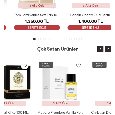
3 Al 2 Öde
3 Al 2 Öde
Tom Ford Vanilla Sex Edp 100 Ml Unisex Parfüm
Guerlain Cherry Oud Perfume Edp 100 ML Unisex Parfüm ARC
1,350.00 TL
1,400.00 TL
SEPETE EKLE
SEPETE EKLE
Çok Satan Ürünler
KARGO
KARGO
BEDAVA
BEDAVA
3 Al 2 Öde
3 Al 2 Öde
Matiere Premiere Vanilla Powder Edp100ml Unisex Parfüm ARC
Christian Dior Ambre Nuit Edp 125 Ml Unisex Parfüm ARC