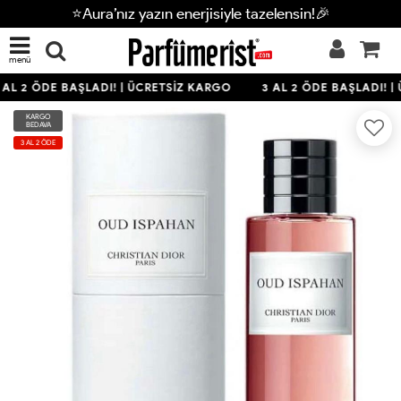
⭐Aura’nız yazın enerjisiyle tazelensin!🎉
menü
 AL 2 ÖDE BAŞLADI! | ÜCRETSİZ KARGO
3 AL 2 ÖDE BAŞLADI! |
KARGO
BEDAVA
3 AL 2 ÖDE