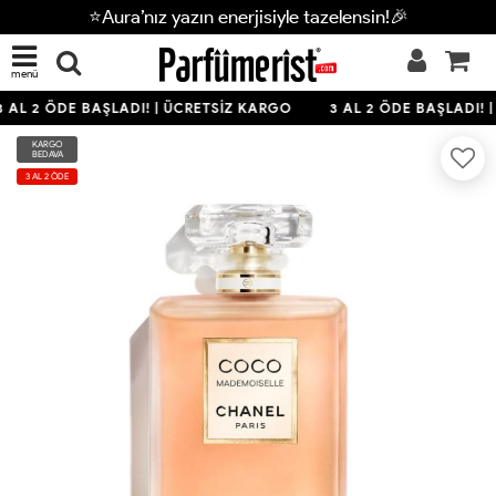
⭐Aura’nız yazın enerjisiyle tazelensin!🎉
menü
 AL 2 ÖDE BAŞLADI! | ÜCRETSİZ KARGO
3 AL 2 ÖDE BAŞLADI! 
KARGO
BEDAVA
3 AL 2 ÖDE