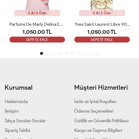
3 Al 2 Öde
3 Al 2 Öde
Parfums De Marly Delina EDP 75 Ml Kadın Tester Parfüm
Yves Saint Laurent Libre 90 ML Bayan Tester Parfüm
1,050.00 TL
1,050.00 TL
SEPETE EKLE
SEPETE EKLE
Kurumsal
Müşteri Hizmetleri
Hakkımızda
İade ve İptal Koşulları
İletişim
Ödeme Seçenekleri
Sıkça Sorulan Sorular
Gizlilik ve Güvenlik Politikası
Sipariş Takibi
Kargo ve Taşıma Bilgileri