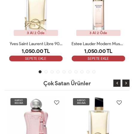
3 Al 2 Öde
3 Al 2 Öde
Yves Saint Laurent Libre 90 ML Bayan Tester Parfüm
Estee Lauder Modern Muse Edp 100 Ml Kadın Tester
1,050.00 TL
1,050.00 TL
SEPETE EKLE
SEPETE EKLE
Çok Satan Ürünler
KARGO
KARGO
BEDAVA
BEDAVA