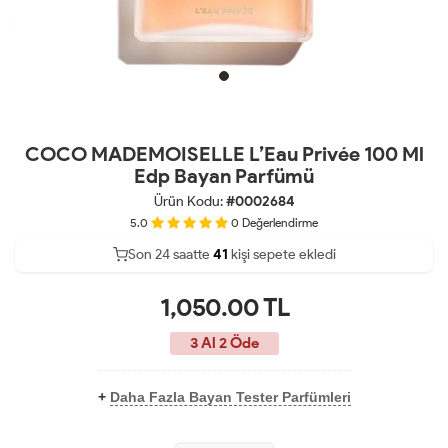
COCO MADEMOISELLE L’Eau Privée 100 Ml
Edp Bayan Parfümü
Ürün Kodu:
#0002684
5.0
0
Değerlendirme
Son 24 saatte
24
41
kişi sepete ekledi
10
1,050.00
TL
3 Al 2 Öde
+
Daha Fazla Bayan Tester Parfümleri