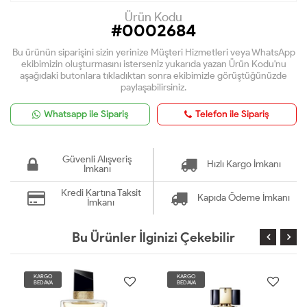
Ürün Kodu
#0002684
Bu ürünün siparişini sizin yerinize Müşteri Hizmetleri veya WhatsApp
ekibimizin oluşturmasını isterseniz yukarıda yazan Ürün Kodu'nu
aşağıdaki butonlara tıkladıktan sonra ekibimizle görüştüğünüzde
paylaşabilirsiniz.
Whatsapp ile Sipariş
Telefon ile Sipariş
Güvenli Alışveriş
Hızlı Kargo İmkanı
İmkanı
Kredi Kartına Taksit
Kapıda Ödeme İmkanı
İmkanı
Bu Ürünler İlginizi Çekebilir
KARGO
KARGO
BEDAVA
BEDAVA