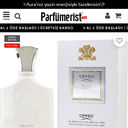
⭐Aura’nız yazın enerjisiyle tazelensin!🎉
menü
AL 2 ÖDE BAŞLADI! | ÜCRETSİZ KARGO
3 AL 2 ÖDE BAŞLADI! |
KARGO
BEDAVA
3 AL 2 ÖDE