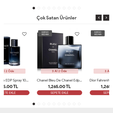
Çok Satan Ürünler
KARGO
KARGO
BEDAVA
BEDAVA
3 Al 2 Öde
3 Al 2 Öde
Chanel Bleu De Chanel Edp 100 Ml ARC
Dior Fahrenheit 100 Ml EDT Erkek Parfüm ARC
1,265.00 TL
1,265.00 TL
SEPETE EKLE
SEPETE EKLE