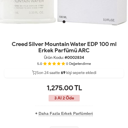
Creed Silver Mountain Water EDP 100 ml
Erkek Parfümü ARC
Ürün Kodu:
#0002834
5.0
0
Değerlendirme
Son 24 saatte
Son 24 saatte
39
69
kişi sepete ekledi
16
kişi satın aldı
1,275.00
TL
3 Al 2 Öde
+
Daha Fazla Erkek Parfümleri