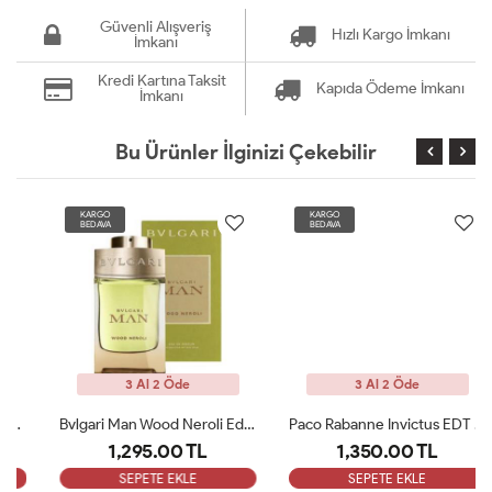
Güvenli Alışveriş
Hızlı Kargo İmkanı
İmkanı
Kredi Kartına Taksit
Kapıda Ödeme İmkanı
İmkanı
Bu Ürünler İlginizi Çekebilir
KARGO
KARGO
BEDAVA
BEDAVA
3 Al 2 Öde
3 Al 2 Öde
Bvlgari Man Wood Neroli Edp 100 Ml ARC
Paco Rabanne Invictus EDT Erkek Parfüm 100 Ml ARC
1,295.00 TL
1,350.00 TL
SEPETE EKLE
SEPETE EKLE