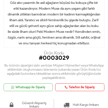
Göz alıcı yasemin ile asil ağaçların büyüsü bu kokuya çifte bir
etki kazandırıyor. Modern Muse da aynı yaşam gibi farklı
dinamik zıtlıkları barındıran modern bir kadının karmaşıklığından
ilham aldı. Yaratıcı ve sihirli feminenlik bu şişede buluştu. Zarif
stili ve güclü şehveti aynı güce sahip ağaçlardan alan bu koku
ile sizde ilham olun! Peki Modern Muse nedir? Kendinden emin,
özgür, narin ama güçlü, feminen ama dinamik. Stil sahibi, orijinal
ve onu tanıyan herkesi hiç konuşmadan etkiliyor.
Ürün Kodu
#0003029
Bu ürünün siparişini sizin yerinize Müşteri Hizmetleri veya WhatsApp
ekibimizin oluşturmasını isterseniz yukarıda yazan Ürün Kodu'nu
aşağıdaki butonlara tıkladıktan sonra ekibimizle görüştüğünüzde
paylaşabilirsiniz.
Whatsapp ile Sipariş
Telefon ile Sipariş
Güvenli Alışveriş
Hızlı Kargo İmkanı
İmkanı