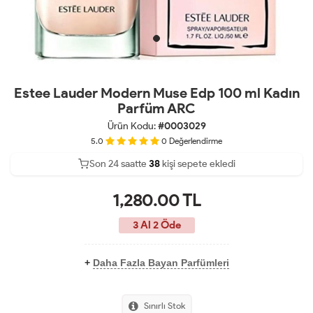
Estee Lauder Modern Muse Edp 100 ml Kadın
Parfüm ARC
Ürün Kodu:
#0003029
5.0
0
Değerlendirme
Son 24 saatte
Son 24 saatte
26
38
kişi sepete ekledi
12
kişi satın aldı
1,280.00
TL
3 Al 2 Öde
+
Daha Fazla Bayan Parfümleri
Sınırlı Stok