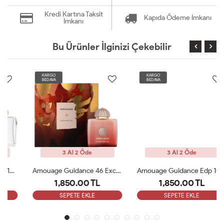
Kredi Kartına Taksit
Kapıda Ödeme İmkanı
İmkanı
Bu Ürünler İlginizi Çekebilir
KARGO
KARGO
BEDAVA
BEDAVA
3 Al 2 Öde
3 Al 2 Öde
Amouage Guidance 46 Exceptional Extrait 100ml Kadın Parfüm ARC
Amouage Guidance Edp 100 Ml Bayan Parfüm ARC
1,850.00 TL
1,850.00 TL
SEPETE EKLE
SEPETE EKLE