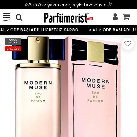
⭐Aura’nız yazın enerjisiyle tazelensin!🎉
menü
AL 2 ÖDE BAŞLADI! | ÜCRETSİZ KARGO
3 AL 2 ÖDE BAŞLADI! |
KARGO
BEDAVA
3 AL 2 ÖDE