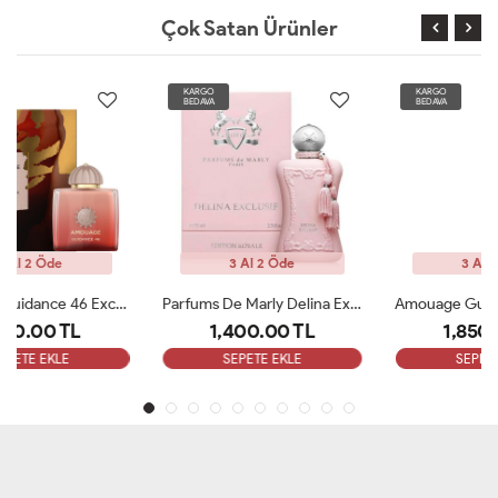
Çok Satan Ürünler
KARGO
KARGO
BEDAVA
BEDAVA
3 Al 2 Öde
3 Al 2 Öde
Parfums De Marly Delina Exclusive EDP Kadın 75ml Parfüm ARC
Amouage Guidance Edp 100 Ml Bayan Parfüm ARC
1,400.00 TL
1,850.00 TL
SEPETE EKLE
SEPETE EKLE