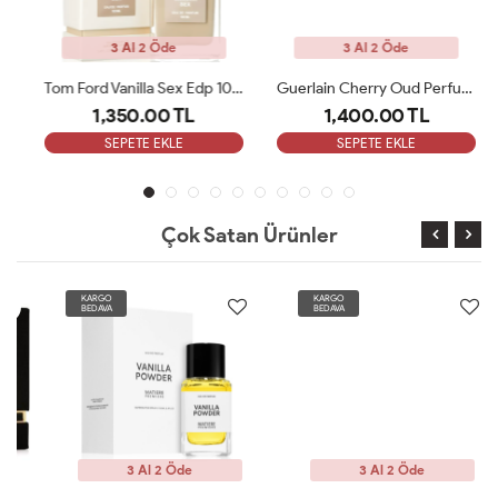
3 Al 2 Öde
3 Al 2 Öde
Tom Ford Vanilla Sex Edp 100 Ml Unisex Parfüm
Guerlain Cherry Oud Perfume Edp 100 ML Unisex Parfüm ARC
1,350.00 TL
1,400.00 TL
SEPETE EKLE
SEPETE EKLE
Çok Satan Ürünler
KARGO
KARGO
BEDAVA
BEDAVA
3 Al 2 Öde
3 Al 2 Öde