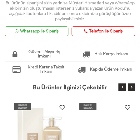
Bu ürünün siparişini sizin yerinize Müşteri Hizmetleri veya WhatsApp
ekibimizin oluşturmasını isterseniz yukarıda yazan Ürün Kodu'nu
aşağıdaki butonlara tıkladıktan sonra ekibimizle görüştüğünüzde
paylaşabilirsiniz.
Whatsapp ile Sipariş
Telefon ile Sipariş
Güvenli Alışveriş
Hızlı Kargo İmkanı
İmkanı
Kredi Kartına Taksit
Kapıda Ödeme İmkanı
İmkanı
Bu Ürünler İlginizi Çekebilir
KARGO
KARGO
BEDAVA
BEDAVA