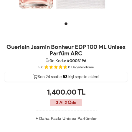
Guerlain Jasmin Bonheur EDP 100 ML Unisex
Parfüm ARC
Ürün Kodu:
#0003196
5.0
0
Değerlendirme
Son 24 saatte
41
53
20
kişi sepete ekledi
1,400.00
TL
3 Al 2 Öde
+
Daha Fazla Unisex Parfümler