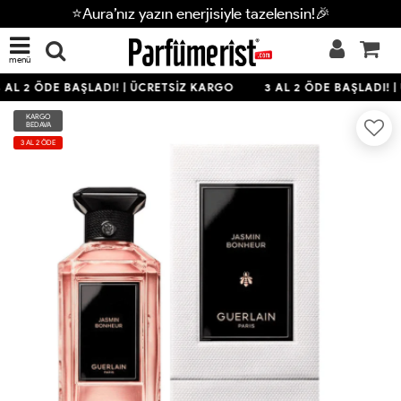
⭐Aura’nız yazın enerjisiyle tazelensin!🎉
menü
 AL 2 ÖDE BAŞLADI! | ÜCRETSİZ KARGO
3 AL 2 ÖDE BAŞLADI! |
KARGO
BEDAVA
3 AL 2 ÖDE