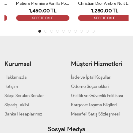
Matiere Premiere Vanilla Powder Edp100ml Unisex Parfüm ARC
Christian Dior Ambre Nuit Edp 125 Ml Unisex Parfüm ARC
1,450.00 TL
1,280.00 TL
SEPETE EKLE
SEPETE EKLE
Kurumsal
Müşteri Hizmetleri
Hakkımızda
İade ve İptal Koşulları
İletişim
Ödeme Seçenekleri
Sıkça Sorulan Sorular
Gizlilik ve Güvenlik Politikası
Sipariş Takibi
Kargo ve Taşıma Bilgileri
Banka Hesaplarımız
Mesafeli Satış Sözleşmesi
Sosyal Medya