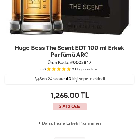
Hugo Boss The Scent EDT 100 ml Erkek
Parfümü ARC
Ürün Kodu:
#0002847
5.0
0
Değerlendirme
Son 24 saatte
21
42
15
kişi sepete ekledi
1,265.00
TL
3 Al 2 Öde
+
Daha Fazla Erkek Parfümleri