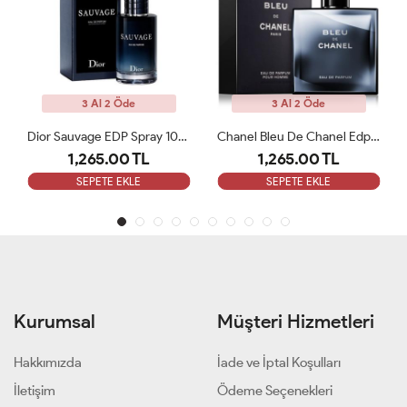
2 Öde
3 Al 2 Öde
3 Al 2 Öde
Dior Sauvage EDP Spray 100ML Erkek Parfümü ARC
Chanel Bleu De Chanel Edp 100 Ml ARC
.00 TL
1,265.00 TL
1,265.00 
E EKLE
SEPETE EKLE
SEPETE EKL
Kurumsal
Müşteri Hizmetleri
Hakkımızda
İade ve İptal Koşulları
İletişim
Ödeme Seçenekleri