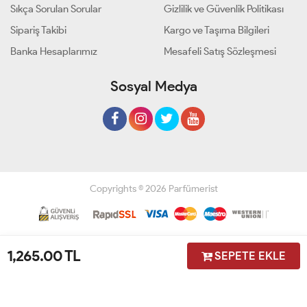
Sıkça Sorulan Sorular
Gizlilik ve Güvenlik Politikası
Sipariş Takibi
Kargo ve Taşıma Bilgileri
Banka Hesaplarımız
Mesafeli Satış Sözleşmesi
Sosyal Medya
Copyrights © 2026 Parfümerist
Geliştir - powered by innovation
1,265.00
TL
SEPETE EKLE
Anasayfa
Üye Girişi
Sepetim
Sipariş Takibi
İletişim