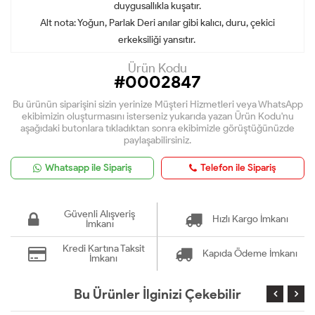
duygusallıkla kuşatır.
Alt nota: Yoğun, Parlak Deri anılar gibi kalıcı, duru, çekici
erkeksiliği yansıtır.
Ürün Kodu
#0002847
Bu ürünün siparişini sizin yerinize Müşteri Hizmetleri veya WhatsApp
ekibimizin oluşturmasını isterseniz yukarıda yazan Ürün Kodu'nu
aşağıdaki butonlara tıkladıktan sonra ekibimizle görüştüğünüzde
paylaşabilirsiniz.
Whatsapp ile Sipariş
Telefon ile Sipariş
Güvenli Alışveriş
Hızlı Kargo İmkanı
İmkanı
Kredi Kartına Taksit
Kapıda Ödeme İmkanı
İmkanı
Bu Ürünler İlginizi Çekebilir