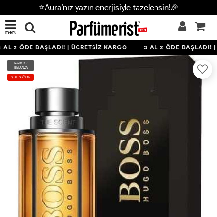
⭐Aura’nız yazın enerjisiyle tazelensin!🎉
menü
 AL 2 ÖDE BAŞLADI! | ÜCRETSİZ KARGO
3 AL 2 ÖDE BAŞLADI! 
KARGO
BEDAVA
3 AL 2 ÖDE