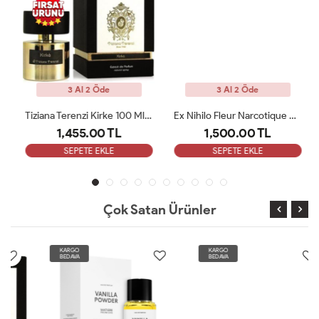
3 Al 2 Öde
3 Al 2 Öde
Tiziana Terenzi Kirke 100 Ml Unisex Parfüm ARC
Ex Nihilo Fleur Narcotique Edp 100 Ml Unisex Parfum ARC
1,455.00 TL
1,500.00 TL
SEPETE EKLE
SEPETE EKLE
Çok Satan Ürünler
KARGO
KARGO
BEDAVA
BEDAVA