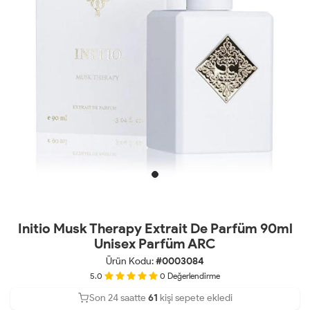
Initio Musk Therapy Extrait De Parfüm 90ml
Unisex Parfüm ARC
Ürün Kodu:
#0003084
5.0
0
Değerlendirme
Son 24 saatte
Son 24 saatte
34
61
20
kişi sepete ekledi
kişi satın aldı