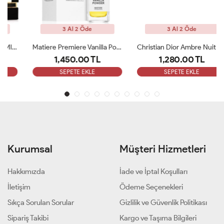
3 Al 2 Öde
3 Al 2 Öde
Matiere Premiere Vanilla Powder Edp100ml Unisex Parfüm ARC
Christian Dior Ambre Nuit Edp 125 Ml Unisex Parfüm ARC
1,450.00 TL
1,280.00 TL
SEPETE EKLE
SEPETE EKLE
Kurumsal
Müşteri Hizmetleri
Hakkımızda
İade ve İptal Koşulları
İletişim
Ödeme Seçenekleri
Sıkça Sorulan Sorular
Gizlilik ve Güvenlik Politikası
Sipariş Takibi
Kargo ve Taşıma Bilgileri