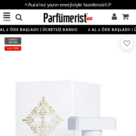
⭐Aura’nız yazın enerjisiyle tazelensin!🎉
menü
AL 2 ÖDE BAŞLADI! | ÜCRETSİZ KARGO
3 AL 2 ÖDE BAŞLADI! |
KARGO
BEDAVA
3 AL 2 ÖDE