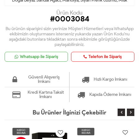
Doğal Beyaz Sandal Ağacı, Manolya, Siyah Frenk Üzümü, Misk
Ürün Kodu
#0003084
Bu ürünün siparişini sizin yerinize Müşteri Hizmetleri veya WhatsApp
ekibimizin oluşturmasını isterseniz yukarıda yazan Ürün Kodu'nu
aşağıdaki butonlara tıkladıktan sonra ekibimizle görüştüğünüzde
paylaşabilirsiniz.
Whatsapp ile Sipariş
Telefon ile Sipariş
Güvenli Alışveriş
Hızlı Kargo İmkanı
İmkanı
Kredi Kartına Taksit
Kapıda Ödeme İmkanı
İmkanı
Bu Ürünler İlginizi Çekebilir
KARGO
KARGO
BEDAVA
BEDAVA