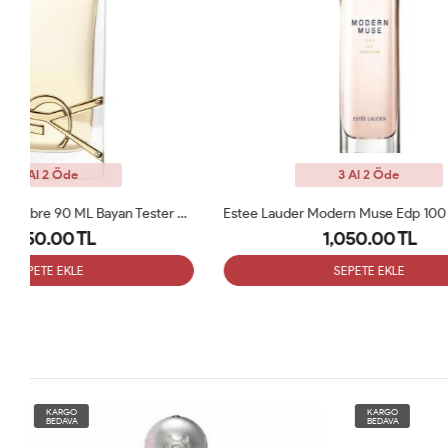
3 Al 2 Öde
Saint Laurent Libre 90 ML Bayan Tester Parfüm
Estee Lauder Modern Muse Edp 100 Ml Kadın Tester
1,050.00 TL
SEPETE EKLE
KARGO
KARGO
BEDAVA
BEDAVA