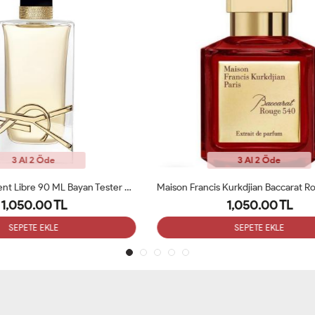
3 Al 2 Öde
3 Al 2 Öde
Maison Francis Kurkdjian Baccarat Rouge 540 Etrait De 70ml Bayan Tester Parfüm
1,050.00 TL
1,050.00 TL
SEPETE EKLE
SEPETE EKLE