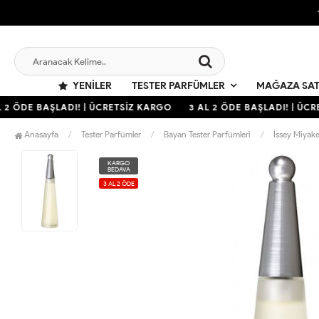
YENILER
TESTER PARFÜMLER
MAĞAZA SAT
2 ÖDE BAŞLADI! | ÜCRETSİZ KARGO
3 AL 2 ÖDE BAŞLADI! | ÜCRE
Anasayfa
Tester Parfümler
Bayan Tester Parfümleri
İssey Miyak
KARGO
BEDAVA
3 AL 2 ÖDE