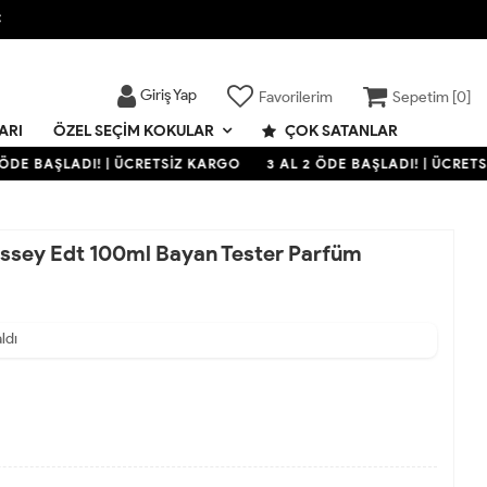

Giriş Yap
Favorilerim
Sepetim [
0
]
ARI
ÇOK SATANLAR
ÖZEL SEÇIM KOKULAR
ÖDE BAŞLADI! | ÜCRETSİZ KARGO
3 AL 2 ÖDE BAŞLADI! | ÜCRETS
issey Edt 100ml Bayan Tester Parfüm
aldı