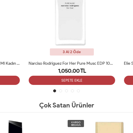
3 Al 2 Öde
3 Al 2 Öde
Narciso Rodriguez For Her Pure Musc EDP 100ML Tester
1,050.00 TL
1,080.00 TL
SEPETE EKLE
SEPETE EKLE
Çok Satan Ürünler
KARGO
BEDAVA