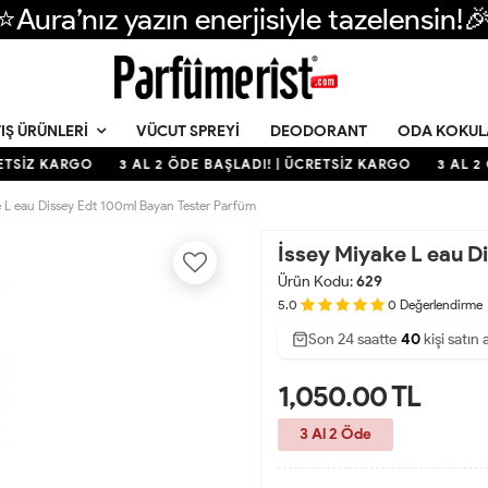
⭐Aura’nız yazın enerjisiyle tazelensin!
VÜCUT SPREYI
DEODORANT
ODA KOKUL
IŞ ÜRÜNLERI
TSİZ KARGO
3 AL 2 ÖDE BAŞLADI! | ÜCRETSİZ KARGO
3 AL 2 
e L eau Dissey Edt 100ml Bayan Tester Parfüm
İssey Miyake L eau D
Ürün Kodu:
629
5.0
0
Değerlendirme
Son 24 saatte
45
94
40
kişi satın 
1,050.00
TL
3 Al 2 Öde