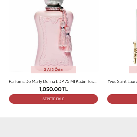
3 Al 2 Öde
Parfums De Marly Delina EDP 75 Ml Kadın Tester Parfüm
Yves Saint Laurent Libre 90 ML Bayan Tester Parfüm
1,050.00 TL
SEPETE EKLE