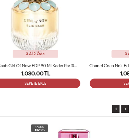
3 Al 2 Öde
Elie Saab Girl Of Now EDP 90 Ml Kadın Parfüm Tester
Chanel Coco Noir Edp 100ml Bayan Tester Parfüm
1,050.00 TL
SEPETE EKLE
KARGO
BEDAVA