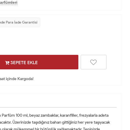
arfümleri
nde Para İade Garantisi
SEPETE EKLE
Saat içinde Kargoda!
Parfüm 100 ml, beyaz zambaklar, karanfiller, frezyalarla adeta
ktır. Üzerinizde taşıdığınız baharı gittiğiniz her yere taşıyacak
rcih olarak mükemmel bir bütünlük sağlamaktadır. Teninizde