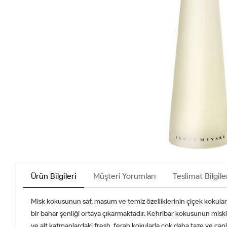
Ürün Bilgileri
Müşteri Yorumları
Teslimat Bilgile
Misk kokusunun saf, masum ve temiz özelliklerinin çiçek kokular
bir bahar şenliği ortaya çıkarmaktadır. Kehribar kokusunun miskle
ve alt katmanlardaki fresh, ferah kokularla çok daha taze ve can