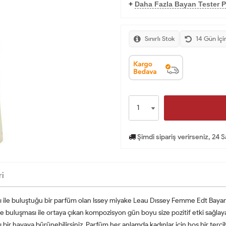
+
Daha Fazla Bayan Tester P
Sınırlı Stok
14 Gün İçi
Şimdi sipariş verirseniz, 24 
ri
ı ile buluştuğu bir parfüm olan Issey miyake Leau Dıssey Femme Edt Bayan 
 buluşması ile ortaya çıkan kompozisyon gün boyu size pozitif etki sağlayaca
lı bir havaya bürünebilirsiniz. Parfüm her anlamda kadınlar için hoş bir te