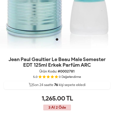
Jean Paul Gaultier Le Beau Male Semester
EDT 125ml Erkek Parfüm ARC
Ürün Kodu:
#0002781
5.0
0
Değerlendirme
Son 24 saatte
Son 24 saatte
41
76
32
kişi sepete ekledi
kişi satın aldı
1,265.00
TL
3 Al 2 Öde