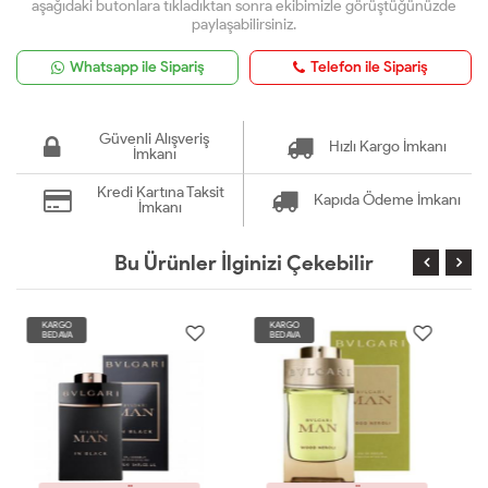
aşağıdaki butonlara tıkladıktan sonra ekibimizle görüştüğünüzde
paylaşabilirsiniz.
Whatsapp ile Sipariş
Telefon ile Sipariş
Güvenli Alışveriş
Hızlı Kargo İmkanı
İmkanı
Kredi Kartına Taksit
Kapıda Ödeme İmkanı
İmkanı
Bu Ürünler İlginizi Çekebilir
KARGO
KARGO
BEDAVA
BEDAVA