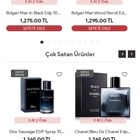
3 Al 2 Öde
3 Al 2 Öde
Bvlgari Man Wood Neroli Edp 100 Ml ARC
Paco Rabanne Invictus EDT Erkek Parfüm 100 Ml ARC
1,295.00 TL
1,350.00 TL
SEPETE EKLE
SEPETE EKLE
Çok Satan Ürünler
KARGO
KARGO
BEDAVA
BEDAVA
3 Al 2 Öde
3 Al 2 Öde
Chanel Bleu De Chanel Edp 100 Ml ARC
Dior Fahrenheit 100 Ml EDT Erkek Parfüm ARC
1,265.00 TL
1,265.00 TL