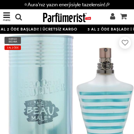
⭐Aura’nız yazın enerjisiyle tazelensin!🎉
menü
AL 2 ÖDE BAŞLADI! | ÜCRETSİZ KARGO
3 AL 2 ÖDE BAŞLADI! |
KARGO
BEDAVA
3 AL 2 ÖDE