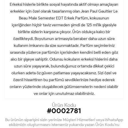
Erkeksi hislerle birlikte sosyal hayatında aktif olmayı amaçlayan
erkekler için özel olarak tasarlanmış olan Jean Paul Gaultier Le
Beau Male Semester EDT Erkek Parfüm, kokusunun
içeriğinden hiçbir taviz vermeden şimdi de 125 ml'lik şişesiyle
birlikte sizlerin karşısına çıkıyor. Ürün oldukça kalıcı bir
özellikteydi. Boyutunun artmasıyla beraber daha uzun süre
kullanım imkanını da size sunmaktadır. Parfüm seçimleriniz
sırasında yüzlerce parfümün içerisinden kendini belli eden göz
alıcı bir şişeye sahiptir. Odunsu kokuların erkeksi hislerini daha
uzun süre yaşayarak, bulunduğunuz ortamda dikkat çekici
olurken adeta öz güven patlaması yaşayacaksınız. Sizi özel ve
özenli hissettiren bu parfümü sevdiklerinize hediye ederek
onların yüzlerinde oluşabilecek gülümsemelerin nedeni olabilir
ve onlar için unutulmaz olabilirsiniz.
Ürün Kodu
#0002781
Bu ürünün siparişini sizin yerinize Müşteri Hizmetleri veya WhatsApp
ekibimizin oluşturmasını isterseniz yukarıda yazan Ürün Kodu'nu